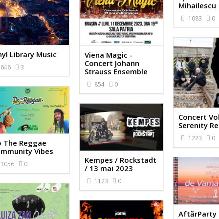
Mihailescu
1083
0
nyl Library Music
Viena Magic -
Concert Johann
646
3
Strauss Ensemble
854
0
Concert Vol
Serenity R
1223
0
 The Reggae
mmunity Vibes
Kempes / Rockstadt
1056
0
/ 13 mai 2023
1123
0
AftărParty 