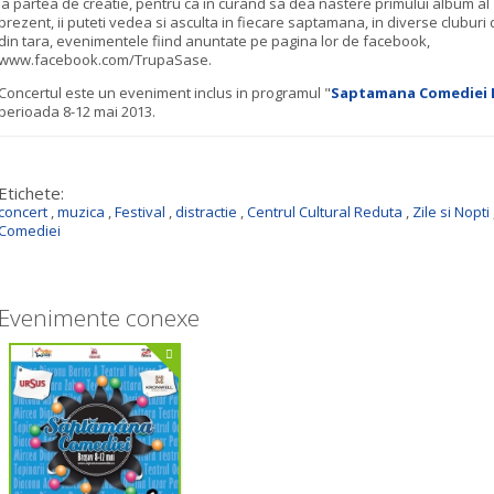
la partea de creatie, pentru ca in curand sa dea nastere primului album al T
prezent, ii puteti vedea si asculta in fiecare saptamana, in diverse cluburi 
din tara, evenimentele fiind anuntate pe pagina lor de facebook,
www.facebook.com/TrupaSase.
Concertul este un eveniment inclus in programul "
Saptamana Comediei 
perioada 8-12 mai 2013.
Etichete:
concert
,
muzica
,
Festival
,
distractie
,
Centrul Cultural Reduta
,
Zile si Nopti
Comediei
Evenimente conexe