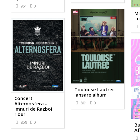
951
0
Mi
Lu
Toulouse Lautrec
lansare album
Concert
801
0
Alternosfera -
Imnuri de Razboi
Tour
858
0
Bu
Af