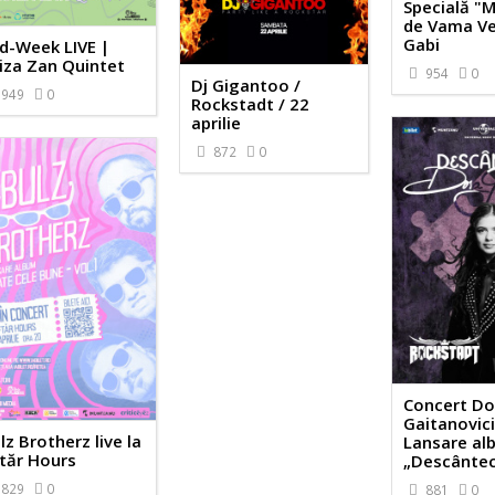
Specială "M
de Vama Ve
Gabi
d-Week LIVE |
iza Zan Quintet
954
0
Dj Gigantoo /
949
0
Rockstadt / 22
aprilie
872
0
Concert Do
Gaitanovici
lz Brotherz live la
Lansare al
tăr Hours
„Descântec
829
0
881
0