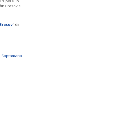
rupei 6. In
din Brasov si
Brasov
" din
,
Saptamana