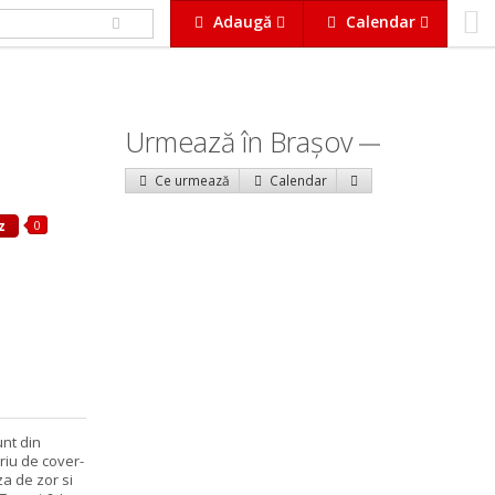
Adaugă
Calendar
Urmează în Braşov
Ce urmează
Calendar
0
z
unt din
riu de cover-
za de zor si