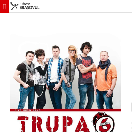
iubescbraşovul.ro
Evenimente
Concert & Party
Concert Trupa 6 