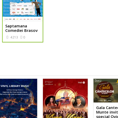
Saptamana
Comediei Brasov
4213
0
Gala Cante
Munte invi
special Ovi