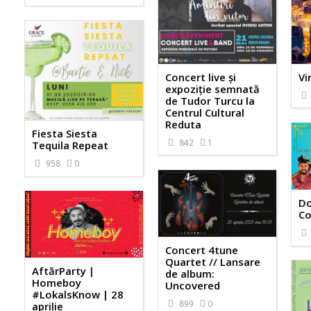
Concert live și
Vi
expoziție semnată
de Tudor Turcu la
Centrul Cultural
Reduta
Fiesta Siesta
842
1
Tequila Repeat
958
0
Do
Co
Concert 4tune
Quartet // Lansare
AftărParty |
de album:
Homeboy
Uncovered
#LokalsKnow | 28
899
0
aprilie