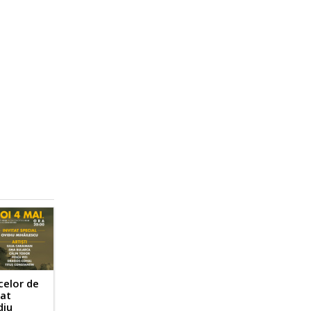
celor de
tat
diu