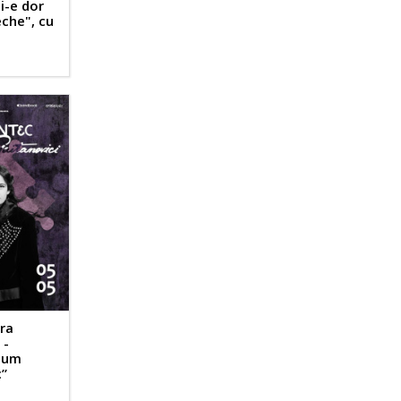
i-e dor
che", cu
ra
 -
bum
”