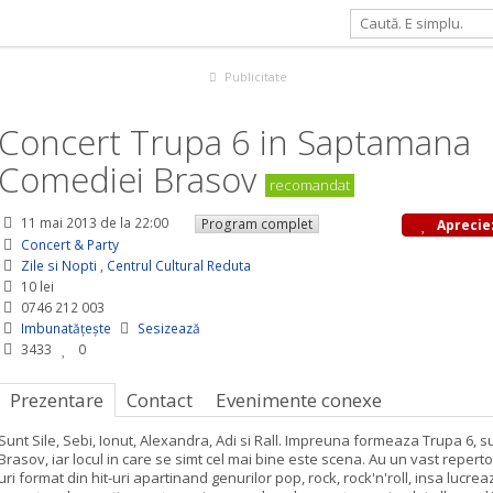
in Saptamana Comediei Brasov
Publicitate
Concert Trupa 6 in Saptamana
Comediei Brasov
recomandat
11 mai 2013
de la 22:00
Program complet
Aprecie
Concert & Party
Zile si Nopti
,
Centrul Cultural Reduta
10 lei
0746 212 003
Imbunatățește
Sesizează
3433
0
Prezentare
Contact
Evenimente conexe
Sunt Sile, Sebi, Ionut, Alexandra, Adi si Rall. Impreuna formeaza Trupa 6, s
Brasov, iar locul in care se simt cel mai bine este scena. Au un vast reperto
uri format din hit-uri apartinand genurilor pop, rock, rock'n'roll, insa lucrea