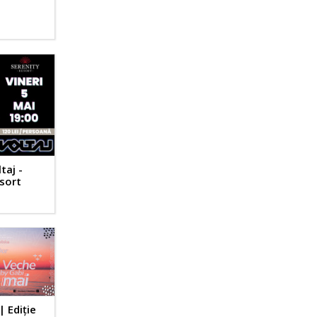
taj -
esort
| Ediție