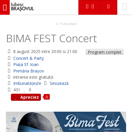
iubescbraşovul.ro
Evenimente
Concert & Party
BIMA FEST Concert
Publicitate
BIMA FEST Concert
8 august 2025
intre 20:00 si 21:00
Program complet
Concert & Party
Piața Sf. Ioan
Primăria Braşov
intrarea este gratuită
Imbunatățește
Sesizează
431
0
0
Apreciez