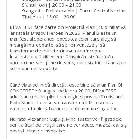
Sfântul Ioan | 20:00 – 21:00
9 august – Biblioteca Vie | Parcul Central Nicolae
Titulescu | 18:00 – 20:00
BIMA FEST face parte din Proiectul Planul B, o inițiativă
lansată la Brașov Heroes în 2025. Planul B este un
Manifest al Speranței, povestea celor care aleg să
meargă mai departe, să se reinventeze și să
transforme dizabilitatea într-un nou început.
În aceste două zile vrem să inspirăm și să arătăm
bucuria unei vieți pline de sens, chiar și atunci când apar
schimbări neașteptate.
Când viața schimbă direcția, este bine să ai un Plan B!
CONCERTPe 8 august de la ora 20:00, BIMA FEST
aduce un concert plin de energie și povești în mișcare.
Piața Sfântul Ioan se va transforma într-o scenă a
emoției, ritmului și bucuriei. Toate într-un singur loc.
Nu rata! Alexandra Lupu și Mihai Nistor vor fi gazdele
serii, alături de artiștii care ne vor aduce muzică, dans și
povești pline de inspirație: