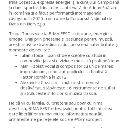
Irina Coșescu, expresia energiei și a curajului! Campioană
la dans sportiv, Irina a fost antrenată de Adrian Spătaru
în România și a făcut performanță internațională,
câștigând în 2025 trei trofee la Concursul Național de
Dans din Norvegia.
Trupa Tonus vine la BIMA FEST cu bucurie, energie și
emoție! Uniți prin prietenie și pasiunea pentru muzică,
acești artiști extraordinari aduc pe scenă autenticitate și
momente de neuitat:
Iulian Stoica – pianist de excepție cu studii în
compoziție jazz și o viziune muzicală profundă.Ioan
Man – solist vocal și compozitor cu un palmares
impresionant, cunoscut publicului ca finalist X
Factor România în 2012.
Alexandru Cozaciuc – multi-instrumentist
desăvârșit, stăpânește 16 instrumente de suflat
și strălucește în folclor și muzică clasică.
Fie că vii cu familia, cu prietenii sau doar cu inima
deschisă, BIMA FEST e festivalul pentru toți! Intrarea
este liberă!Pentru mai multe informații și noutăți,
urmărește-ne pe rețelele sociale @bimaproject