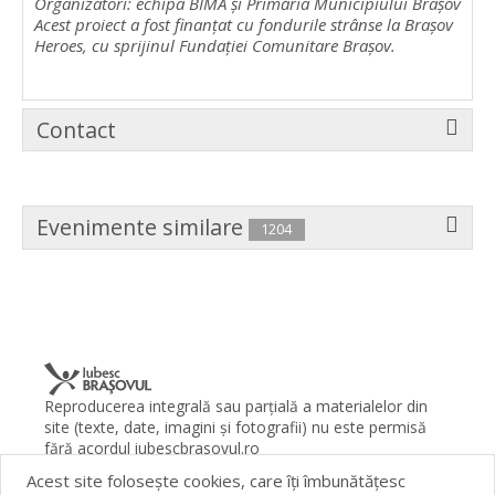
Organizatori: echipa BIMA și Primăria Municipiului Brașov
Acest proiect a fost finanțat cu fondurile strânse la Brașov
Heroes, cu sprijinul Fundației Comunitare Brașov.
Contact
Evenimente similare
1204
Reproducerea integrală sau parţială a materialelor din
site (texte, date, imagini şi fotografii) nu este permisă
fără acordul iubescbrasovul.ro
Acest site foloseşte cookies, care îţi îmbunătăţesc
Termeni şi condiţii
Contact
Despre proiect
FAQ