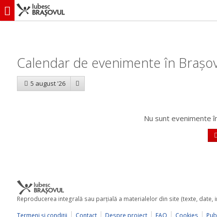
iubescbraşovul.ro
Calendar evenimente
Calendar de evenimente în Brașov
5 august '26
Nu sunt evenimente în
Reproducerea integrală sau parţială a materialelor din site (texte, date,
Termeni şi condiţii
Contact
Despre proiect
FAQ
Cookies
Publ