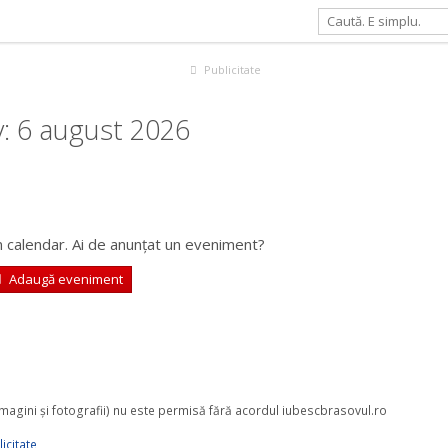
Publicitate
: 6 august 2026
 calendar. Ai de anunțat un eveniment?
Adaugă eveniment
 imagini şi fotografii) nu este permisă fără acordul iubescbrasovul.ro
icitate