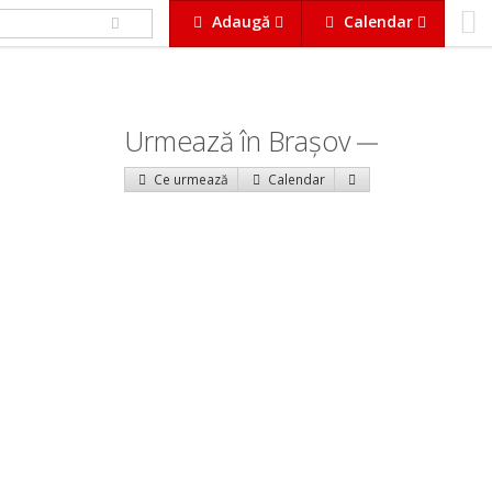
Adaugă
Calendar
Urmează în Braşov
Ce urmează
Calendar