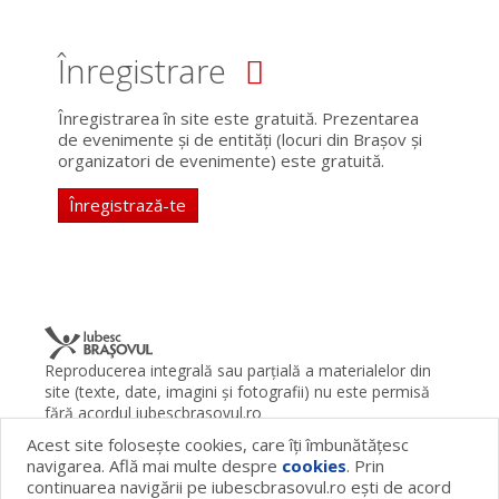
Înregistrare
Înregistrarea în site este gratuită. Prezentarea
de evenimente şi de entităţi (locuri din Braşov şi
organizatori de evenimente) este gratuită.
Înregistrază-te
Reproducerea integrală sau parţială a materialelor din
site (texte, date, imagini şi fotografii) nu este permisă
fără acordul iubescbrasovul.ro
Acest site foloseşte cookies, care îţi îmbunătăţesc
Termeni şi condiţii
Contact
Despre proiect
FAQ
navigarea. Află mai multe despre
cookies
. Prin
Cookies
Publicitate
continuarea navigării pe iubescbrasovul.ro eşti de acord
© 2026 iubescbrasovul.ro