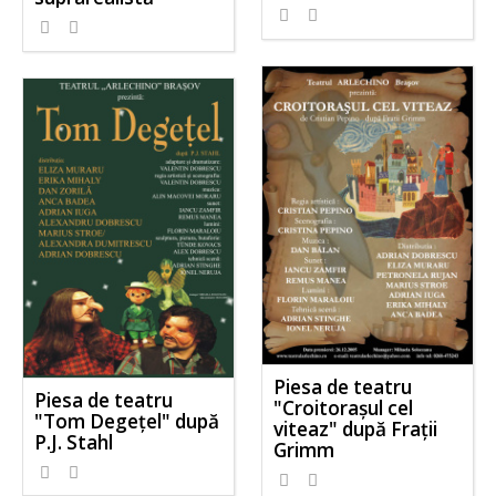
Piesa de teatru
Piesa de teatru
"Croitorașul cel
"Tom Degețel" după
viteaz" după Frații
P.J. Stahl
Grimm