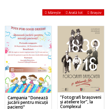
Mărește
Arată tot
Brașov
”Fotografi brașoveni
Campania "Donează
și ateliere lor”, la
jucării pentru micuții
Complexul
pacienți"