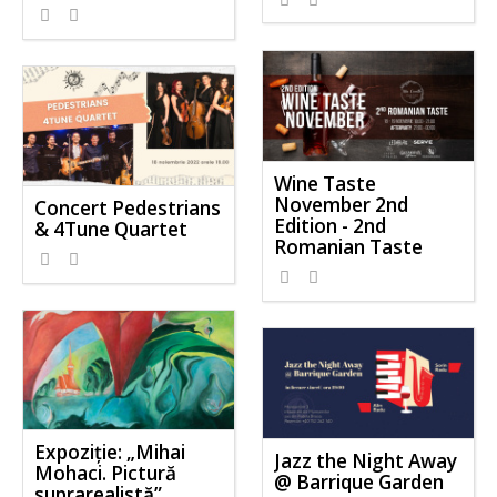
Wine Taste
November 2nd
Concert Pedestrians
Edition - 2nd
& 4Tune Quartet
Romanian Taste
Expoziție: „Mihai
Jazz the Night Away
Mohaci. Pictură
@ Barrique Garden
suprarealistă”