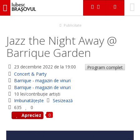
iubescbraşovul.ro
Evenimente
Concert & Party
Jazz the Night Away @ Barrique Garden
Publicitate
Jazz the Night Away @
Barrique Garden
23 decembrie 2022
de la 19:00
Program complet
Concert & Party
Barrique - magazin de vinuri
Barrique - magazin de vinuri
10 lei/contribuție artiști
Imbunatățește
Sesizează
635
0
0
Apreciez