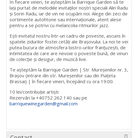
În fiecare vineri, te așteptăm la Barrique Garden să te
lași purtat de melodiile invitaților noștri speciali Alin Radu
și Sorin Radu, iar de vin ne ocupăm noi. Alege din zeci de
sortimente autohtone sau internaționale, atent alese
pentru a se potrivi cu melancolia ritmurilor jazz.
Ești invitatul nostru într-un cadru de poveste, ascuns în
spatele zidurilor fostei cetăți ale Brașovului. La noi te vei
putea bucura de atmosfera bistro-urilor franțuzești, de
intimitatea de care are nevoie o poveste bună, de vinuri
de colecție și desigur, de muzică live.
Te așteptăm la Barrique Garden | Str. Mureșenilor nr. 3,
Brașov (intrare din str. Mureșenilor sau din Piațeta
Brassai) | în fiecare vineri, începând cu ora 19:00.
10 lei/contribuție artiști
Rezervări la +40752 262 140 sau pe
barriquewinegarden@gmail.com
Contact