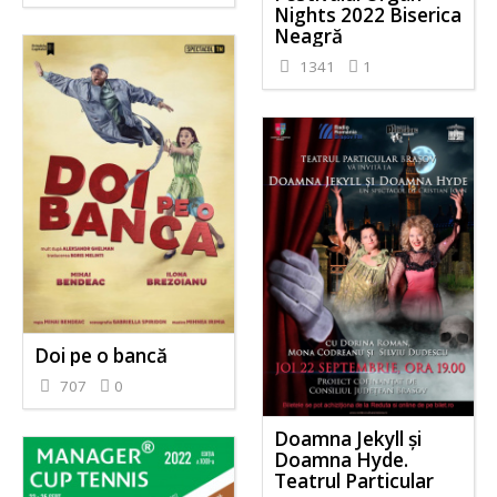
Nights 2022 Biserica
Neagră
1341
1
Doi pe o bancă
707
0
Doamna Jekyll și
Doamna Hyde.
Teatrul Particular