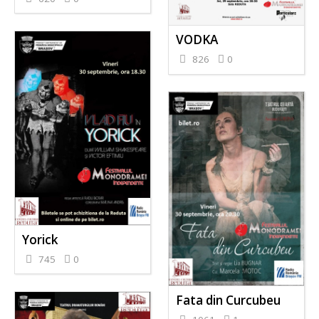
VODKA
826
0
Yorick
745
0
Fata din Curcubeu