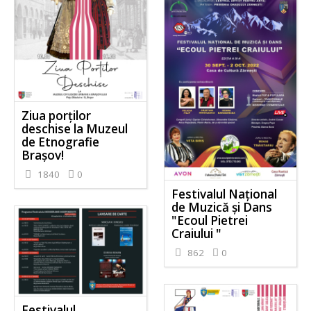
Ziua porților
deschise la Muzeul
de Etnografie
Brașov!
1840
0
Festivalul Național
de Muzică și Dans
"Ecoul Pietrei
Craiului "
862
0
Festivalul