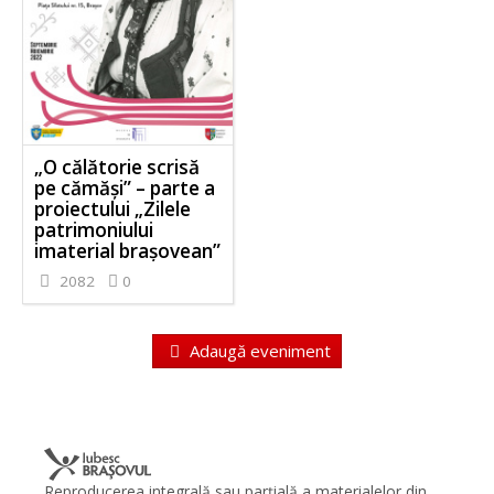
„O călătorie scrisă
pe cămăși” – parte a
proiectului „Zilele
patrimoniului
imaterial brașovean”
2082
0
Adaugă eveniment
Reproducerea integrală sau parţială a materialelor din