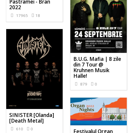
Pastramei - Bran
2022
17965
18
B.U.G. Mafia | 8 zile
din 7 Tour @
Kruhnen Musik
Halle!
879
0
SINISTER [Olanda]
[Death Metal]
610
0
Festivalul Organ