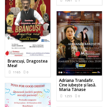
1061
1
Brancuși, Dragostea
Mea!
1165
0
Adriana Trandafir.
Cine iubește și lasă.
Maria Tănase
1255
0