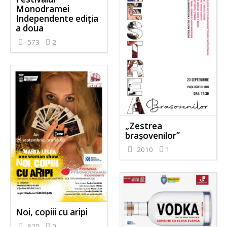
Monodramei
Independente ediția
a doua
573
2
„Zestrea
brașovenilor”
2010
1
Noi, copiii cu aripi
620
0