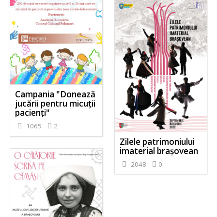
Campania "Donează
jucării pentru micuții
pacienți"
1065
2
Zilele patrimoniului
imaterial brașovean
2048
0