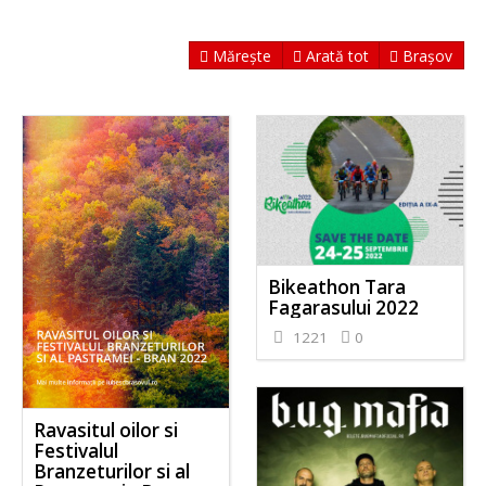
Mărește
Arată tot
Brașov
Bikeathon Tara
Fagarasului 2022
1221
0
Ravasitul oilor si
Festivalul
Branzeturilor si al