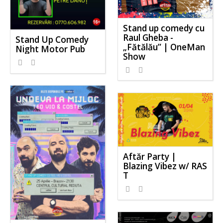
Stand up comedy cu
Raul Gheba -
Stand Up Comedy
„Fătălău” | OneMan
Night Motor Pub
Show
Aftăr Party |
Blazing Vibez w/ RAS
T