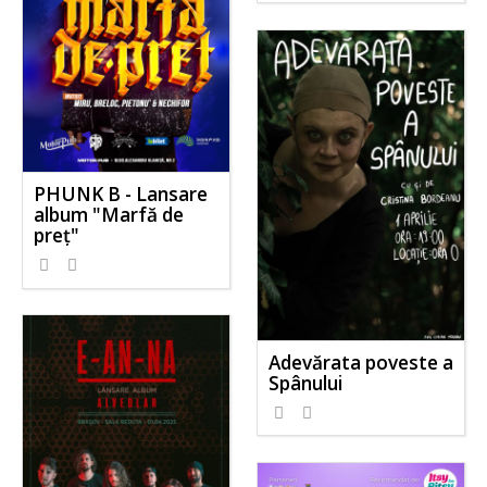
PHUNK B - Lansare
album "Marfă de
preț"
Adevărata poveste a
Spânului