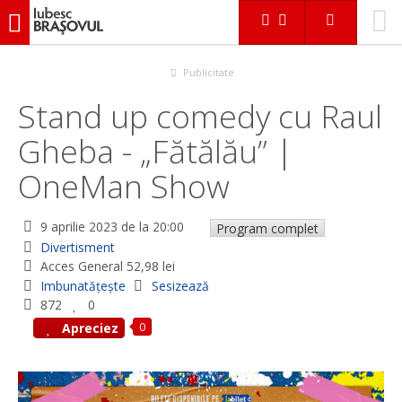
iubescbraşovul.ro
Evenimente
Divertisment
Stand up comedy cu Raul Gheba - „Fătălău” | OneMan Show
Publicitate
Stand up comedy cu Raul
Gheba - „Fătălău” |
OneMan Show
9 aprilie 2023
de la 20:00
Program complet
Divertisment
Acces General 52,98 lei
Imbunatățește
Sesizează
872
0
0
Apreciez