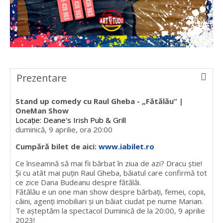
Prezentare
Stand up comedy cu Raul Gheba - „Fătălău” |
OneMan Show
Locație: Deane's Irish Pub & Grill
duminică, 9 aprilie, ora 20:00
Cumpără bilet de aici:
www.iabilet.ro
Ce înseamnă să mai fii bărbat în ziua de azi? Dracu știe!
Și cu atât mai puțin Raul Gheba, băiatul care confirmă tot
ce zice Dana Budeanu despre fătălăi.
Fătălău e un one man show despre bărbați, femei, copii,
câini, agenți imobiliari și un băiat ciudat pe nume Marian.
Te așteptăm la spectacol Duminică de la 20:00, 9 aprilie
2023!