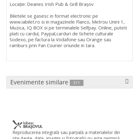
Locație: Deanes Irish Pub & Grill Brașov
Biletele se gasesc in format electronic pe
www.iabilet.ro si in magazinele Flanco, Metrou Unirii 1,
Muzica, IQ BOX si pe terminalele Selfpay. Online, puteti
plati cu cardul, Paypal,carduri de tichete culturale
Sodexo, pe factura la Vodafone sau Orange sau
ramburs prin Fan Courier oriunde in tara.
Evenimente similare
311
Reproducerea integrală sau parţială a materialelor din
site (texte, date, imagini şi fotografii) nu este permisă