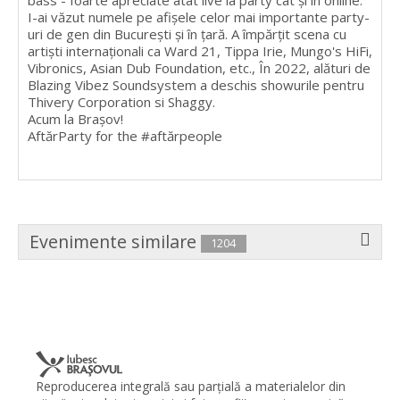
bass - foarte apreciate atât live la party cât și în online.
I-ai văzut numele pe afișele celor mai importante party-
uri de gen din București și în țară. A împărțit scena cu
artiști internaționali ca Ward 21, Tippa Irie, Mungo's HiFi,
Vibronics, Asian Dub Foundation, etc., În 2022, alături de
Blazing Vibez Soundsystem a deschis showurile pentru
Thivery Corporation si Shaggy.
Acum la Brașov!
AftărParty for the #aftărpeople
Evenimente similare
1204
Reproducerea integrală sau parţială a materialelor din