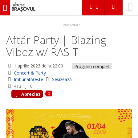
iubescbraşovul.ro
Evenimente
Concert & Party
Aftăr Party | Blazing Vibez w/ RAS T
Publicitate
Aftăr Party | Blazing
Vibez w/ RAS T
1 aprilie 2023
de la 22:00
Program complet
Concert & Party
Imbunatățește
Sesizează
413
0
0
Apreciez