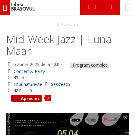
iubescbraşovul.ro
Evenimente
Concert & Party
Mid-Week Jazz | Luna Maar
Publicitate
Mid-Week Jazz | Luna
Maar
5 aprilie 2023
de la 20:00
Program complet
Concert & Party
45 lei
Imbunatățește
Sesizează
487
0
0
Apreciez