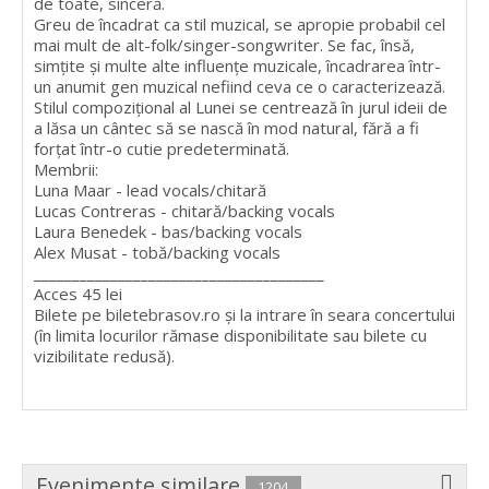
de toate, sinceră.
Greu de încadrat ca stil muzical, se apropie probabil cel
mai mult de alt-folk/singer-songwriter. Se fac, însă,
simțite și multe alte influențe muzicale, încadrarea într-
un anumit gen muzical nefiind ceva ce o caracterizează.
Stilul compozițional al Lunei se centrează în jurul ideii de
a lăsa un cântec să se nască în mod natural, fără a fi
forțat într-o cutie predeterminată.
Membrii:
Luna Maar - lead vocals/chitară
Lucas Contreras - chitară/backing vocals
Laura Benedek - bas/backing vocals
Alex Musat - tobă/backing vocals
______________________________________
Acces 45 lei
Bilete pe biletebrasov.ro și la intrare în seara concertului
(în limita locurilor rămase disponibilitate sau bilete cu
vizibilitate redusă).
Evenimente similare
1204