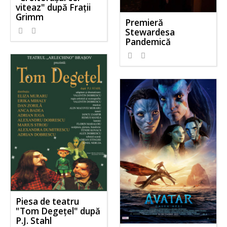
viteaz" după Frații
Grimm
Premieră
Stewardesa
Pandemică
Piesa de teatru
"Tom Degețel" după
P.J. Stahl