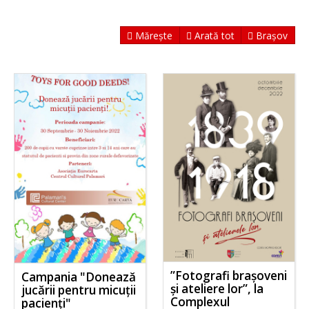
Mărește
Arată tot
Brașov
”Fotografi brașoveni
Campania "Donează
și ateliere lor”, la
jucării pentru micuții
Complexul
pacienți"