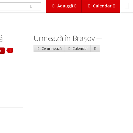
Adaugă
Calendar
ă
Urmează în Braşov
Ce urmează
Calendar
1
z