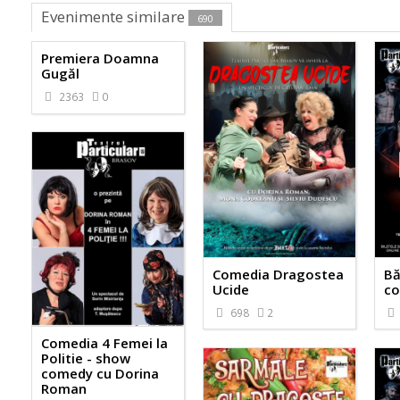
Evenimente similare
690
Premiera Doamna
Gugăl
2363
0
Comedia Dragostea
Bă
Ucide
co
698
2
Comedia 4 Femei la
Politie - show
comedy cu Dorina
Roman