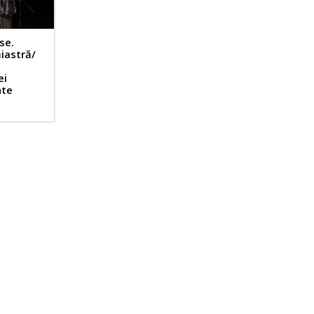
se.
iastră/
ei
nte