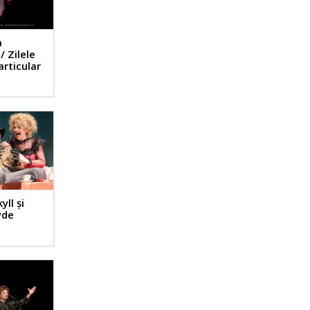
a
 Zilele
articular
ll și
yde