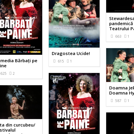
Stewardes
pandemică /
Teatrului P
663
1
Dragostea Ucide!
media Bărbați pe
615
1
ine
625
2
Doamna Jeky
Doamna H
587
1
ta din curcubeu/
stivalul