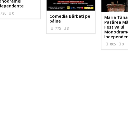
onodramei
dependente
730
0
Comedia Bărbați pe
Maria Tăna
pâine
Pasărea Mă
Festivalul
775
3
Monodram
Independe
805
0