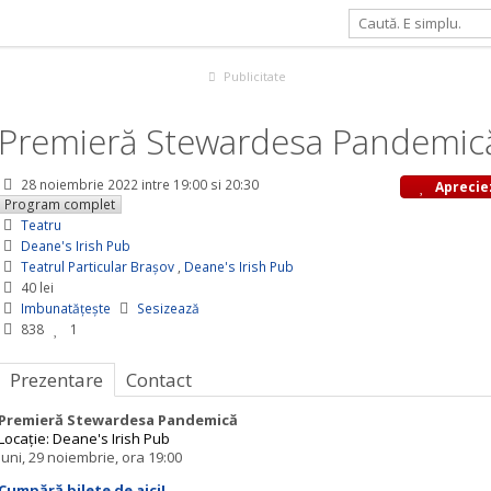
demică
Publicitate
Premieră Stewardesa Pandemic
28 noiembrie 2022
intre 19:00 si 20:30
Aprecie
Program complet
Teatru
Deane's Irish Pub
Teatrul Particular Braşov
,
Deane's Irish Pub
40 lei
Imbunatățește
Sesizează
838
1
Prezentare
Contact
Premieră Stewardesa Pandemică
Locație: Deane's Irish Pub
luni, 29 noiembrie, ora 19:00
Cumpără bilete de aici!