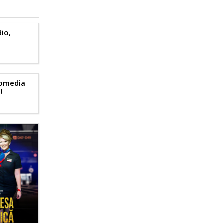
io,
Comedia
!