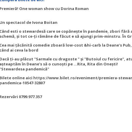
Premieră! One woman show cu Dorina Roman
Un spectacol de Ivona Boitan
Când esti o stewardesă care se copănește în pandemie, zbori fără a
schemă, și tot ce-ți rămâne de făcut e să ajungi prim-minstru. În G
Cea mai țăcănită comedie zboară low-cost &hi-carb la Deane's Pub,
când ai ceva la bord
Dacă ți-au plăcut "Sarmale cu dragoste " și "Butoiul cu fericire", at
așteaptăm în Deane's să o cunoști pe ...Rita, Rita din Onești!
"Stewardesa pandemică"
Bilete online aici https://www.bilet.ro/eveniment/premiera-stewa
pandemica-10547-32807
Rezervări 0799.977.357