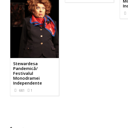
M
In
Stewardesa
Pandemică/
Festivalul
Monodramei
Independente
681
1