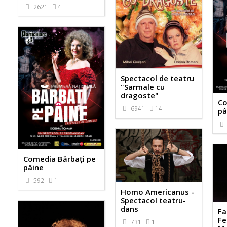
2621
4
Spectacol de teatru
"Sarmale cu
dragoste"
Co
6941
14
pâ
Comedia Bărbaţi pe
pâine
592
1
Homo Americanus -
Spectacol teatru-
dans
Fa
Fe
731
1