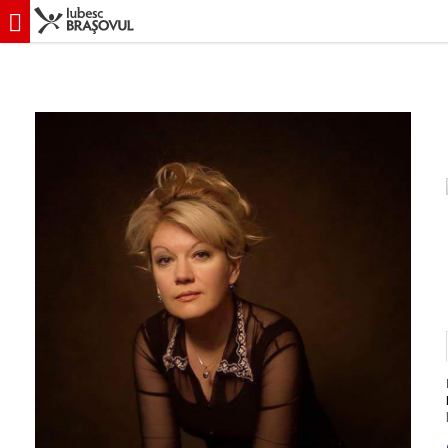
iubescbraşovul.ro
Evenimente
Teatru
Premieră Stewardesa Pan