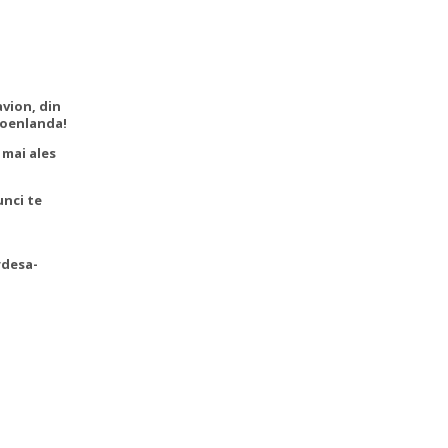
vion, din
roenlanda!
 mai ales
unci te
rdesa-