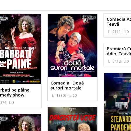
Comedia Ad
Țeavă
2111
0
Premieră 
Adio, Țeavă
5418
0
Comedia "Două
surori mortale"
rbați pe pâine,
medy show
13307
20
874
3