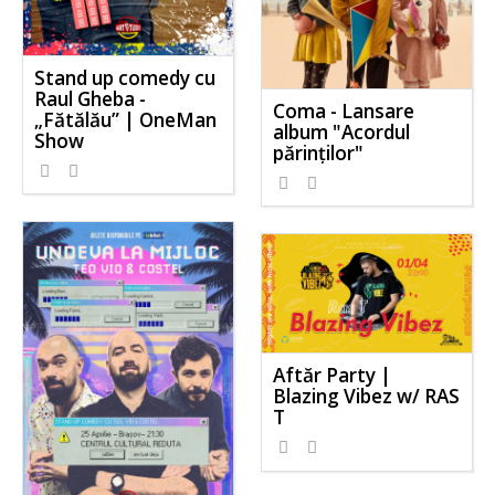
Stand up comedy cu
Raul Gheba -
Coma - Lansare
„Fătălău” | OneMan
album "Acordul
Show
părinţilor"
Aftăr Party |
Blazing Vibez w/ RAS
T