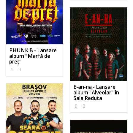
PHUNK B - Lansare
album "Marfă de
preț"
E-an-na - Lansare
album "Alveolar" în
Sala Reduta