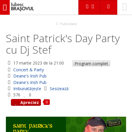
iubescbraşovul.ro
Evenimente
Concert & Party
Saint Patrick's Day Party cu Dj Stef
Publicitate
Saint Patrick's Day Party
cu Dj Stef
17 martie 2023
de la 21:00
Program complet
Concert & Party
Deane's Irish Pub
Deane's Irish Pub
Imbunatățește
Sesizează
576
0
0
Apreciez