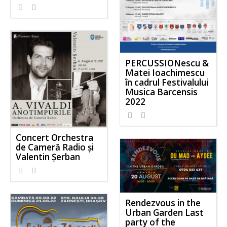
694
0
PERCUSSIONescu &
Matei Ioachimescu
în cadrul Festivalului
Musica Barcensis
2022
741
0
Concert Orchestra
de Cameră Radio și
Valentin Șerban
861
0
Rendezvous in the
Urban Garden Last
party of the