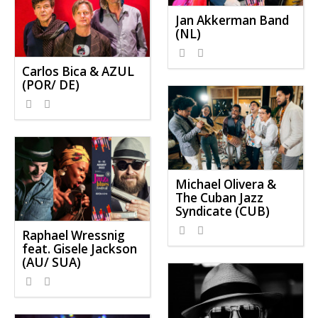
Jan Akkerman Band
(NL)
1245
0
Carlos Bica & AZUL
(POR/ DE)
642
0
Michael Olivera &
The Cuban Jazz
Syndicate (CUB)
671
0
Raphael Wressnig
feat. Gisele Jackson
(AU/ SUA)
606
0