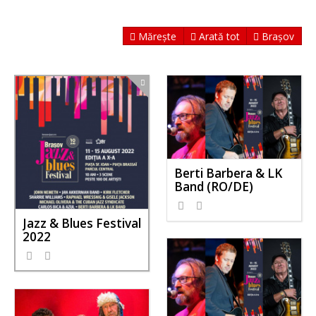
Mărește
Arată tot
Brașov
Berti Barbera & LK
Band (RO/DE)
645
0
Jazz & Blues Festival
2022
1861
1