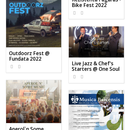
Bike Fest 2022
1079
0
Outdoorz Fest @
Fundata 2022
Live Jazz & Chef's
865
0
Starters @ One Soul
814
0
Aperol`n Some