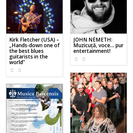
JOHN NÉMETH:
Kirk Fletcher (USA) –
Muzicuţă, voce… pur
„Hands-down one of
entertainment!
the best blues
guitarists in the
654
0
world”
578
0