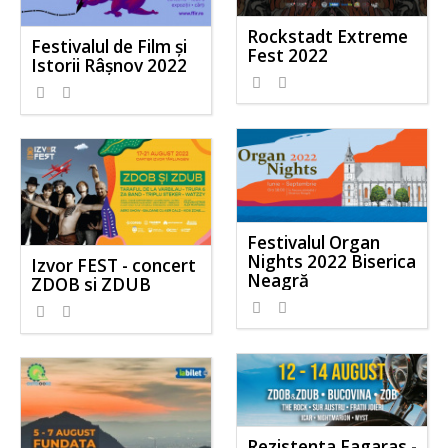
Rockstadt Extreme
Festivalul de Film şi
Fest 2022
Istorii Râşnov 2022
926
0
866
0
Festivalul Organ
Nights 2022 Biserica
Izvor FEST - concert
Neagră
ZDOB si ZDUB
1340
1
1430
2
Rezistenta Fagaras -