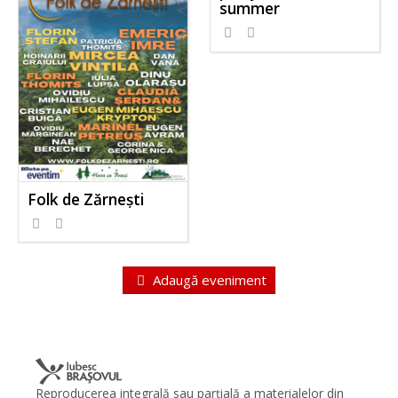
summer
652
1
Folk de Zărnești
918
0
Adaugă eveniment
Reproducerea integrală sau parţială a materialelor din