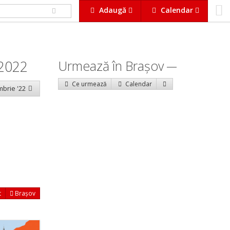
Adaugă
Calendar
 2022
Urmează în Braşov
Ce urmează
Calendar
mbrie '22
t
Brașov