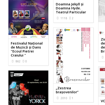
Doamna Jekyll și
Doamna Hyde.
Teatrul Particular
1118
2
Zi
Festivalul Național
de
de Muzică și Dans
de
"Ecoul Pietrei
Br
Craiului "
862
0
„Zestrea
brașovenilor”
2010
1
V