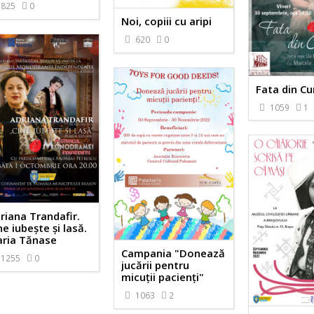
825
0
Noi, copiii cu aripi
620
0
Fata din C
1059
1
riana Trandafir.
ne iubește și lasă.
ria Tănase
Campania "Donează
1255
0
jucării pentru
micuții pacienți"
1063
2