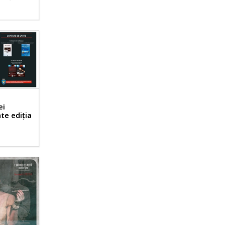
ei
te ediția