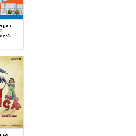
Organ
2
eagră
ancă