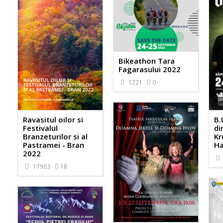
Bikeathon Tara
Fagarasului 2022
1221
0
B.
Ravasitul oilor si
di
Festivalul
Kr
Branzeturilor si al
Ha
Pastramei - Bran
2022
17963
18