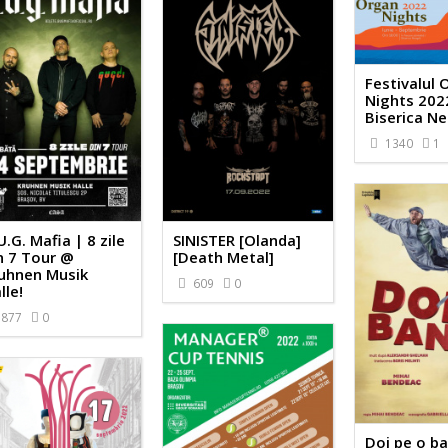
Festivalul 
Nights 202
Biserica N
1340
1
U.G. Mafia | 8 zile
SINISTER [Olanda]
n 7 Tour @
[Death Metal]
uhnen Musik
609
0
lle!
877
0
Doi pe o b