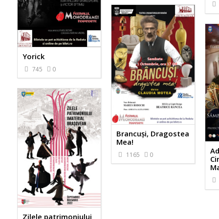
Yorick
745
0
Brancuși, Dragostea
Mea!
Ad
1165
0
Ci
Ma
Zilele patrimoniului