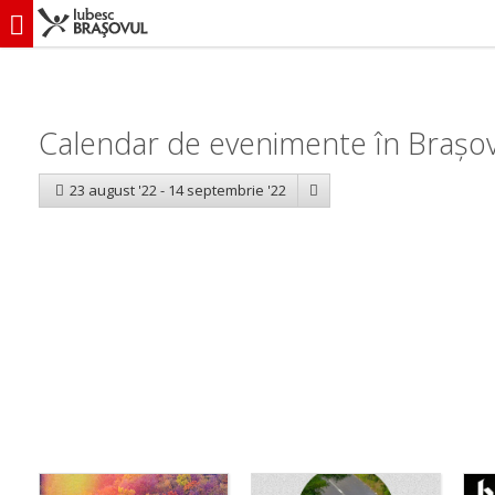
iubescbraşovul.ro
Calendar evenimente
Calendar de evenimente în Brașov
23 august '22 - 14 septembrie '22