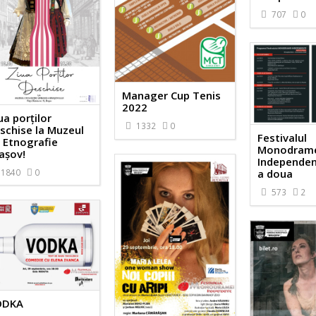
707
0
Manager Cup Tenis
2022
ua porților
1332
0
schise la Muzeul
Festivalul
 Etnografie
Monodram
așov!
Independen
1840
0
a doua
573
2
ODKA