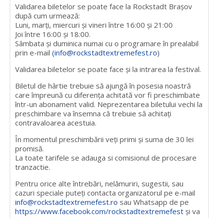
Validarea biletelor se poate face la Rockstadt Brașov
după cum urmează:
Luni, marți, miercuri și vineri între 16:00 și 21:00
Joi între 16:00 și 18:00.
Sâmbata și duminica numai cu o programare în prealabil
prin e-mail
(info@rockstadtextremefest.ro
)
Validarea biletelor se poate face și la intrarea la festival.
Biletul de hârtie trebuie să ajungă în posesia noastră
care împreună cu diferența achitată vor fi preschimbate
într-un abonament valid. Neprezentarea biletului vechi la
preschimbare va însemna că trebuie să achitați
contravaloarea acestuia.
În momentul preschimbării veți primi și suma de 30 lei
promisă.
La toate tarifele se adauga si comisionul de procesare
tranzactie.
Pentru orice alte întrebări, nelămuriri, sugestii, sau
cazuri speciale puteți contacta organizatorul pe e-mail
info@rockstadtextremefest.ro
sau Whatsapp de pe
https://www.facebook.com/rockstadtextremefest
și va