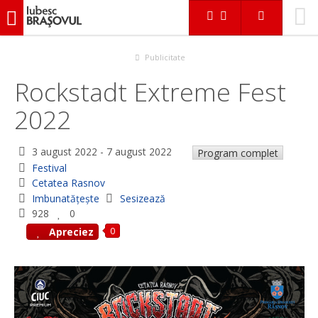
iubescbraşovul.ro
Evenimente
Festival
Rockstadt Extreme Fest 2022
Publicitate
Rockstadt Extreme Fest
2022
3 august 2022
-
7 august 2022
Program complet
Festival
Cetatea Rasnov
Imbunatățește
Sesizează
928
0
0
Apreciez