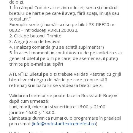
de o zi.
1. În câmpul Cod de acces întroduceți seria și numărul
biletului de hârtie pe care îl aveți, fără spații, liniuță sau
textul „nr.”
Exemplu: serie și număr scrise pe bilet P3-REF20 nr.
0032 – introduceți P3REF200032.
2. Click pe butonul Trimite
3. Alegeți ziua de festival
4. Finalizați comanda (nu se achită suplimentar)
5. În acest moment, în contul vostru de pe iabilet.ro s-a
generat biletul pe o zi pe care, de asemenea, îl puteți
trimite pe e-mail sau tipări
ATENȚIE: Biletul pe o zi trebuie validat! Păstrați cu grijă
biletul vechi negru de hârtie pe care trebuie să îl
returnați și în baza lui se valideaza biletul pe zi.
Validarea biletelor se poate face la Rockstadt Brașov
după cum urmează:
Luni, marți, miercuri și vineri între 16:00 și 21:00
Joi între 16:00 și 18:00.
Sâmbata și duminica numai cu o programare în prealabil
prin e-mail
(info@rockstadtextremefest.ro
)