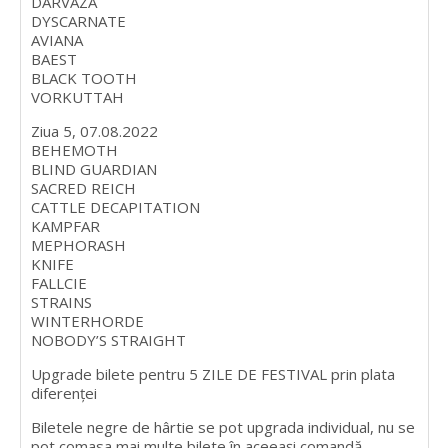
DARVAZA
DYSCARNATE
AVIANA
BAEST
BLACK TOOTH
VORKUTTAH
Ziua 5, 07.08.2022
BEHEMOTH
BLIND GUARDIAN
SACRED REICH
CATTLE DECAPITATION
KAMPFAR
MEPHORASH
KNIFE
FALLCIE
STRAINS
WINTERHORDE
NOBODY’S STRAIGHT
Upgrade bilete pentru 5 ZILE DE FESTIVAL prin plata
diferenței
Biletele negre de hârtie se pot upgrada individual, nu se
pot comasa mai multe bilete în aceeași comandă.