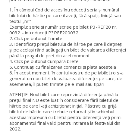
1. În câmpul Cod de acces întroduceți seria și numărul
biletului de hârtie pe care îl aveți, fără spații, liniuță sau
textul „nr.”
Exemplu: serie și număr scrise pe bilet P3-REF20 nr.
0032 – introduceți P3REF200032.
2. Click pe butonul Trimite
3. Identificați prețul biletului de hârtie pe care îl dețineți
și pe același rând adăugați un bilet de valoarea diferenței
până la pragul de preț din acel moment
4. Click pe butonul Cumpără bilete
5. Continuați cu finalizarea comenzii și plata acesteia
6. În acest moment, în contul vostru de pe iabilet.ro s-a
generat un nou bilet de valoarea diferenței pe care, de
asemenea, îl puteți trimite pe e-mail sau tipări
ATENȚIE: Noul bilet care reprezintă diferența până la
prețul final NU este luat în considerare fără biletul de
hârtie pe care l-ați achiziționat inițial. Păstrați cu grijă
biletul de hârtie care trebuie returnat și în schimbul
acestuia împreună cu biletul pentru diferență veți primi
abonamentul final valid pentru intrarea la festivalul din
2022.