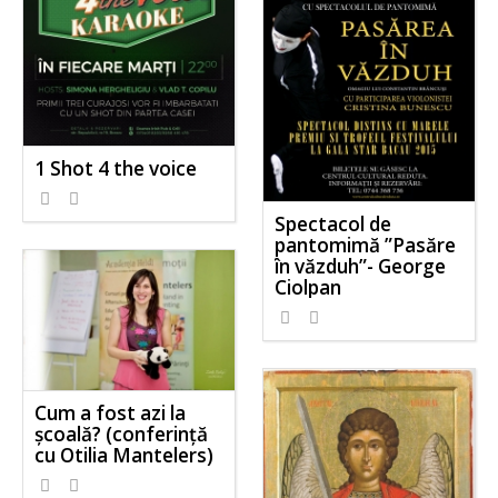
1 Shot 4 the voice
Spectacol de
pantomimă ”Pasăre
în văzduh”- George
Ciolpan
Cum a fost azi la
școală? (conferință
cu Otilia Mantelers)