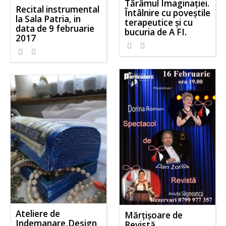
Tărâmul Imaginației.
Recital instrumental
Întâlnire cu poveștile
la Sala Patria, in
terapeutice și cu
data de 9 februarie
bucuria de A FI.
2017
Ateliere de
Mărțișoare de
Indemanare,Design
Revistă