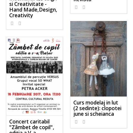
si Creativitate -
Hand Made,Design,
Creativity
Curs modelaj in lut
(2 sedinte): clopotei
june si scheianca
Concert caritabil
"Zâmbet de copil",
ediția a V-a