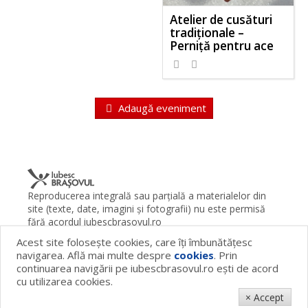
Atelier de cusături
tradiționale –
Perniță pentru ace
Adaugă eveniment
Reproducerea integrală sau parţială a materialelor din
site (texte, date, imagini şi fotografii) nu este permisă
fără acordul iubescbrasovul.ro
Acest site foloseşte cookies, care îţi îmbunătăţesc
Termeni şi condiţii
Contact
Despre proiect
FAQ
navigarea. Află mai multe despre
cookies
. Prin
Cookies
Publicitate
continuarea navigării pe iubescbrasovul.ro eşti de acord
© 2026 iubescbrasovul.ro
cu utilizarea cookies.
× Accept