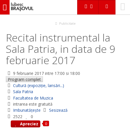
iubescbraşovul.ro
Evenimente
Cultură (expoziție, lansări...)
Recital instrumental la Sala Patria, in data de 9 februarie 2017
Publicitate
Recital instrumental la
Sala Patria, in data de 9
februarie 2017
9 februarie 2017
intre 17:00 si 18:00
Program complet
Cultură (expoziție, lansări...)
Sala Patria
Facultatea de Muzica
intrarea este gratuită
Imbunatățește
Sesizează
2522
0
0
Apreciez