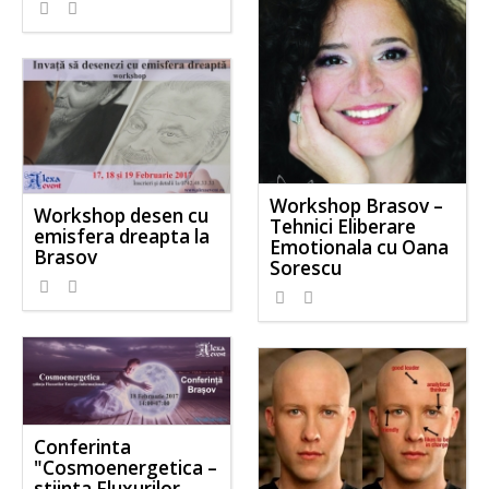
Workshop Brasov –
Workshop desen cu
Tehnici Eliberare
emisfera dreapta la
Emotionala cu Oana
Brasov
Sorescu
Conferinta
"Cosmoenergetica –
stiinta Fluxurilor