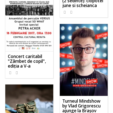
(2 sedinte): clopotei
june si scheianca
Concert caritabil
"Zâmbet de copil",
ediția a V-a
Turneul Mindshow
by Vlad Grigorescu
ajunge la Brașov