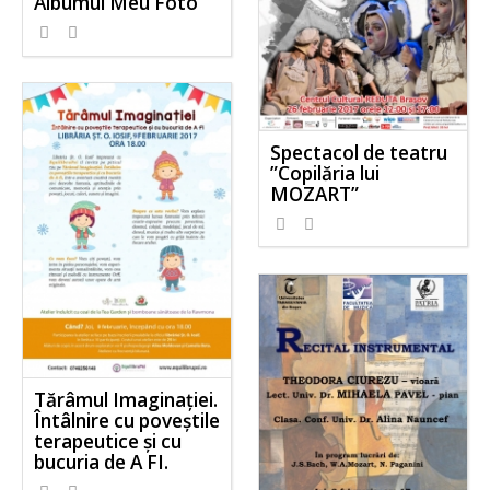
Albumul Meu Foto
Spectacol de teatru
”Copilăria lui
MOZART”
Tărâmul Imaginației.
Întâlnire cu poveștile
terapeutice și cu
bucuria de A FI.