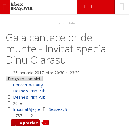
iubescbraşovul.ro
Evenimente
Concert & Party
Gala cantecelor de munte - Invitat special Dinu Olarasu
Publicitate
Gala cantecelor de
munte - Invitat special
Dinu Olarasu
26 ianuarie 2017
intre 20:30 si 23:30
Program complet
Concert & Party
Deane's Irish Pub
Deane's Irish Pub
20 lei
Imbunatățește
Sesizează
1787
2
2
Apreciez