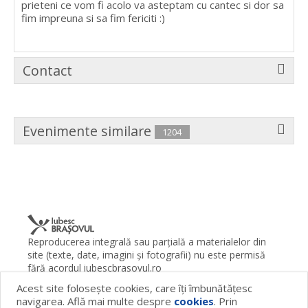
prieteni ce vom fi acolo va asteptam cu cantec si dor sa
fim impreuna si sa fim fericiti :)
Contact
Evenimente similare
1204
Reproducerea integrală sau parţială a materialelor din
site (texte, date, imagini şi fotografii) nu este permisă
fără acordul iubescbrasovul.ro
Acest site foloseşte cookies, care îţi îmbunătăţesc
Termeni şi condiţii
Contact
Despre proiect
FAQ
navigarea. Află mai multe despre
cookies
. Prin
Cookies
Publicitate