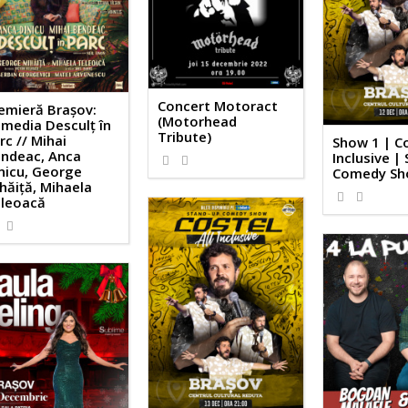
Concert Motoract
emieră Brașov:
(Motorhead
media Desculț în
Tribute)
rc // Mihai
Show 1 | Co
ndeac, Anca
Inclusive |
nicu, George
Comedy S
hăiță, Mihaela
leoacă