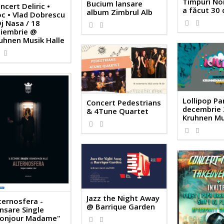
Timpuri Noi
Bucium lansare
ncert Deliric •
a făcut 30 
album Zimbrul Alb
c • Vlad Dobrescu
Dj Nasa / 18
iembrie @
uhnen Musik Halle
Lollipop Par
Concert Pedestrians
decembrie
& 4Tune Quartet
Kruhnen Mu
Jazz the Night Away
ternosfera -
@ Barrique Garden
nsare Single
onjour Madame"