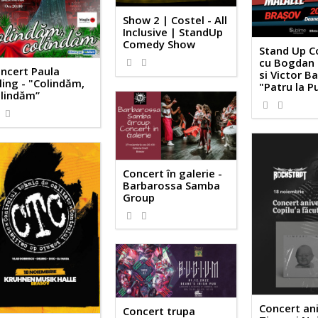
Show 2 | Costel - All
Inclusive | StandUp
Comedy Show
Stand Up 
cu Bogdan 
ncert Paula
si Victor Ba
ling - "Colindăm,
"Patru la P
lindăm”
Concert în galerie -
Barbarossa Samba
Group
Concert ani
Concert trupa