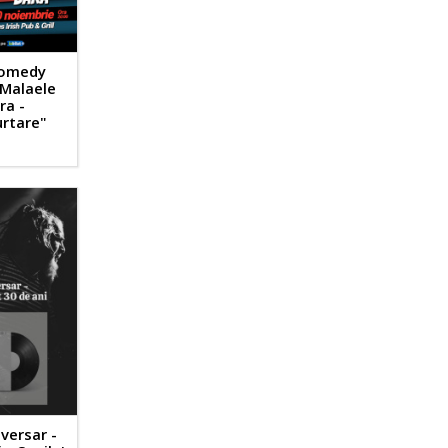
Comedy
Malaele
ra -
urtare"
versar -