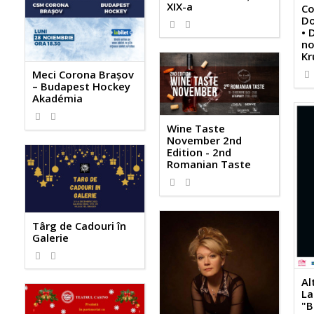
XIX-a
Co
Do
• 
no
Kr
Meci Corona Brașov
– Budapest Hockey
Akadémia
Wine Taste
November 2nd
Edition - 2nd
Romanian Taste
Târg de Cadouri în
Galerie
Al
La
"B