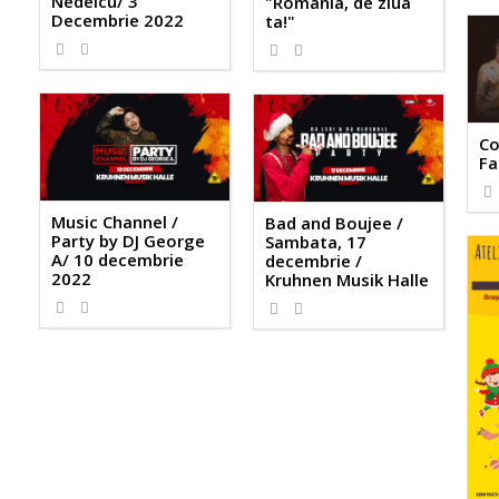
Nedelcu/ 3
"România, de ziua
Decembrie 2022
ta!"
Co
Fa
Music Channel /
Bad and Boujee /
Party by DJ George
Sambata, 17
A/ 10 decembrie
decembrie /
2022
Kruhnen Musik Halle