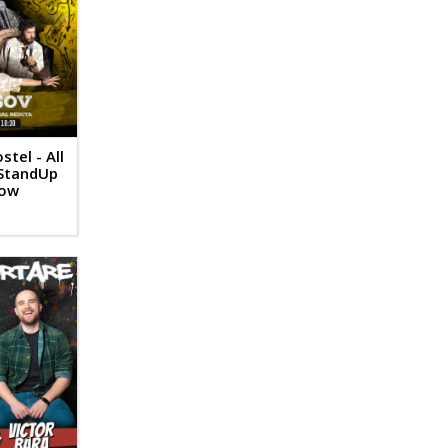
stel - All
 StandUp
how