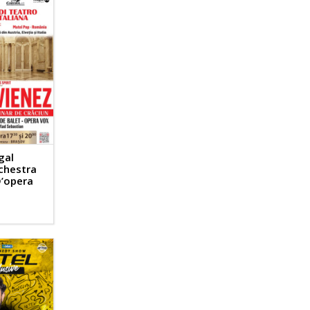
gal
rchestra
D’opera