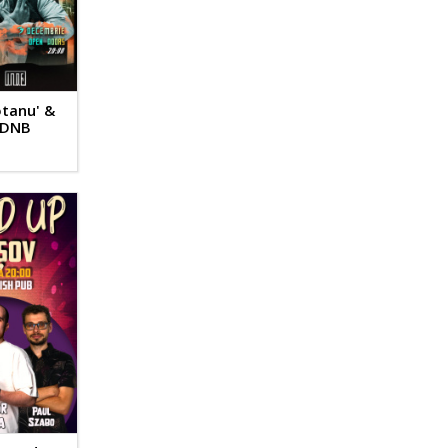
tanu' &
 DNB