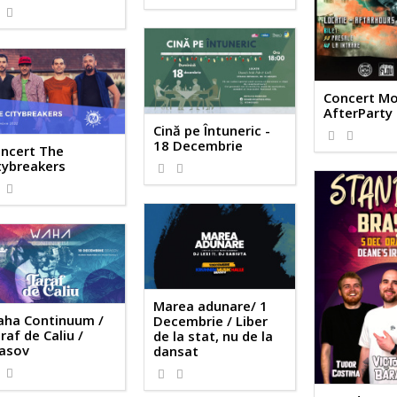
Concert Mo
AfterParty
Cină pe Întuneric -
18 Decembrie
ncert The
tybreakers
Marea adunare/ 1
ha Continuum /
Decembrie / Liber
raf de Caliu /
de la stat, nu de la
asov
dansat