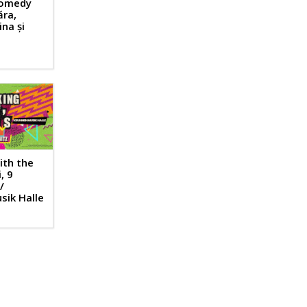
Comedy
ăra,
na și
ith the
i, 9
/
sik Halle