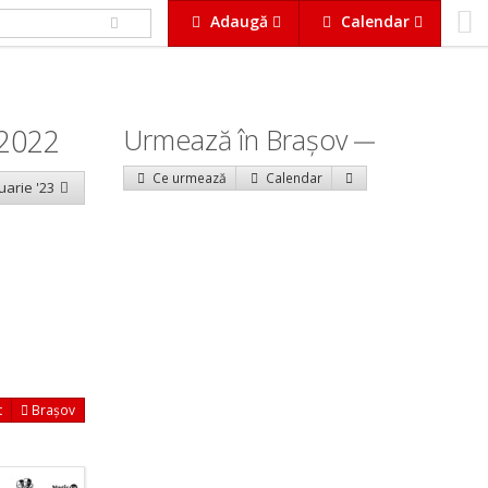
Adaugă
Calendar
 2022
Urmează în Braşov
Ce urmează
Calendar
uarie '23
t
Brașov