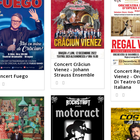
Concert Crăciun
Vienez - Johann
Concert Re
Strauss Ensemble
ncert Fuego
Vienez - O
Di Teatro 
Italiana