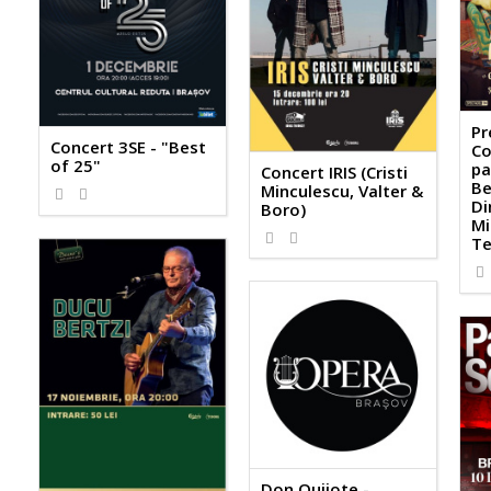
Pr
Concert 3SE - "Best
Co
of 25"
pa
Concert IRIS (Cristi
Be
Minculescu, Valter &
Di
Boro)
Mi
Te
Don Quijote -