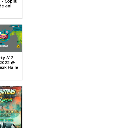
 - Copilu'
de ani
ty // 2
 2022 @
sik Halle