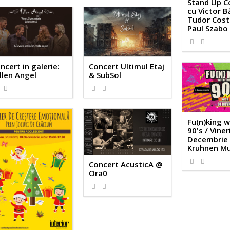
Stand Up 
cu Victor B
Tudor Costi
Paul Szabo
ncert in galerie:
Concert Ultimul Etaj
llen Angel
& SubSol
Fu(n)king w
90's / Viner
Decembrie 
Kruhnen Mu
Concert AcusticA @
Ora0