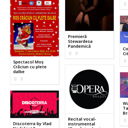
Premieră
Stewardesa
Pandemică
Co
Ci
Spectacol Moș
Crăciun cu plete
dalbe
Wa
Ta
Br
Recital vocal-
Discoterra by Vlad
instrumental