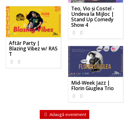
Teo, Vio și Costel -
Undeva la Mijloc |
Stand Up Comedy
Show 4
Aftăr Party |
Blazing Vibez w/ RAS
T
Mid-Week Jazz |
Florin Giuglea Trio
Adaugă eveniment