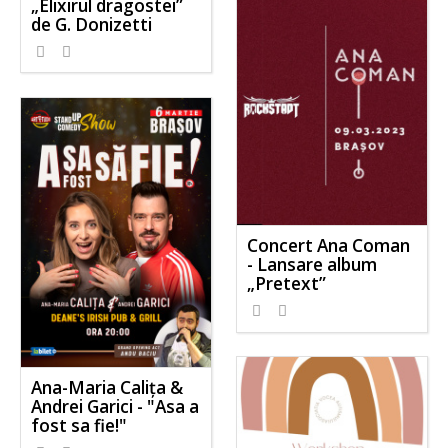
„Elixirul dragostei”
de G. Donizetti
Concert Ana Coman
- Lansare album
„Pretext”
Ana-Maria Calița &
Andrei Garici - "Asa a
fost sa fie!"