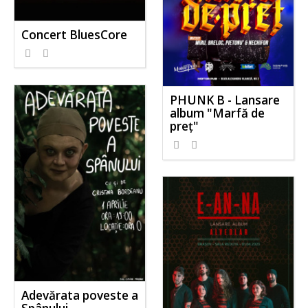
Concert BluesCore
PHUNK B - Lansare
album "Marfă de
preț"
Adevărata poveste a