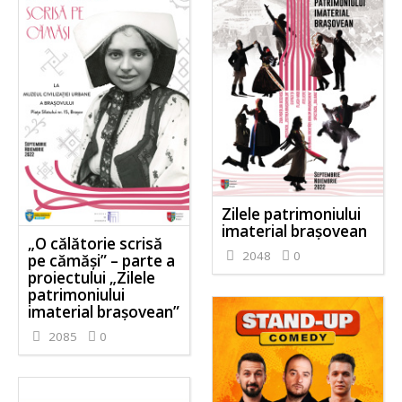
Zilele patrimoniului
imaterial brașovean
„O călătorie scrisă
2048
0
pe cămăși” – parte a
proiectului „Zilele
patrimoniului
imaterial brașovean”
2085
0