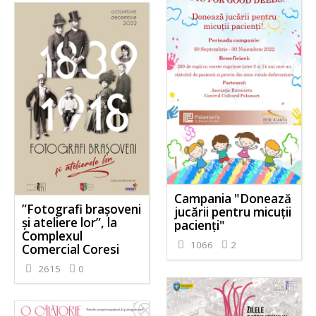
Campania "Donează
”Fotografi brașoveni
jucării pentru micuții
și ateliere lor”, la
pacienți"
Complexul
1066
2
Comercial Coresi
2615
0