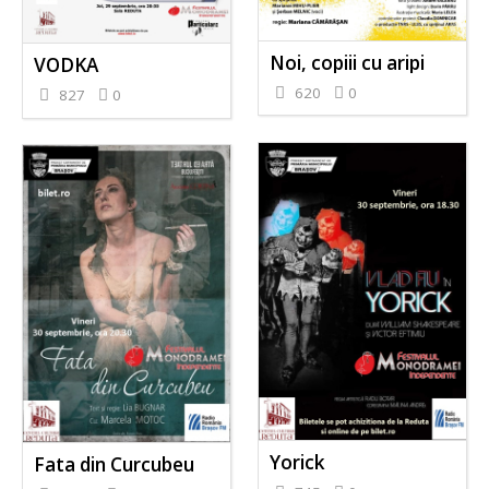
Noi, copiii cu aripi
VODKA
620
0
827
0
Yorick
Fata din Curcubeu