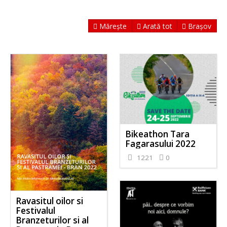
Mărește
Arată tot
Brașov
Bikeathon Tara
Fagarasului 2022
1221
0
Ravasitul oilor si
Festivalul
Branzeturilor si al