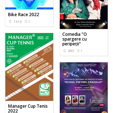
Bike Race 2022
1414
1
Comedia "O
spargere cu
peripeții"
885
1
Manager Cup Tenis
2022