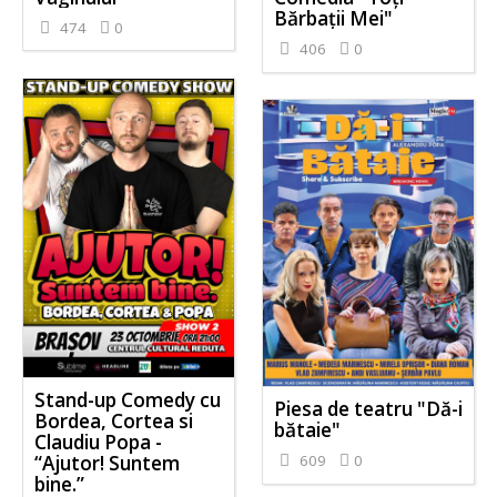
Bărbații Mei"
474
0
406
0
Stand-up Comedy cu
Piesa de teatru "Dă-i
Bordea, Cortea si
bătaie"
Claudiu Popa -
“Ajutor! Suntem
609
0
bine.”