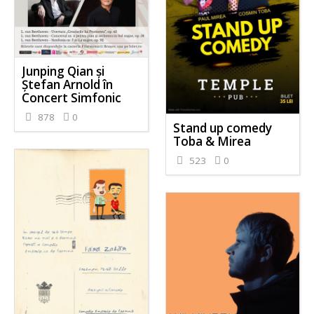
Junping Qian și
Ștefan Arnold în
Concert Simfonic
878
0
Stand up comedy
Toba & Mirea
523
0