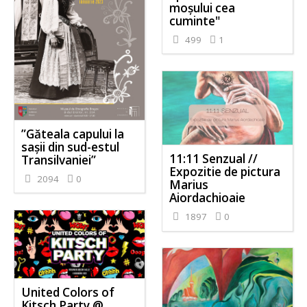
moșului cea
cuminte"
499
1
”Găteala capului la
sașii din sud-estul
11:11 Senzual //
Transilvaniei”
Expozitie de pictura
2094
0
Marius
Aiordachioaie
1897
0
United Colors of
Kitsch Party @