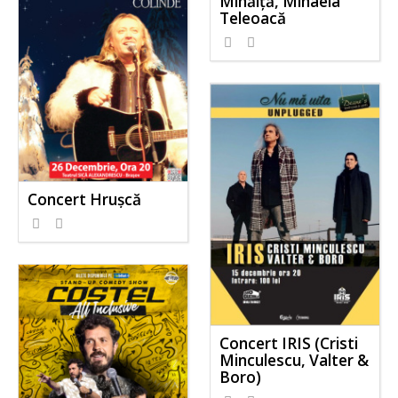
Mihăiță, Mihaela
Teleoacă
Concert Hrușcă
Concert IRIS (Cristi
Minculescu, Valter &
Boro)