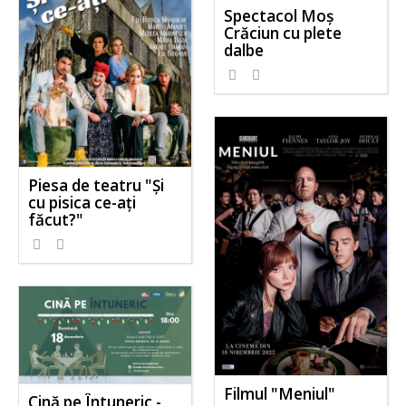
Spectacol Moș
Crăciun cu plete
dalbe
Piesa de teatru "Și
cu pisica ce-ați
făcut?"
Filmul "Meniul"
Cină pe Întuneric -