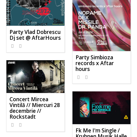
Party Vlad Dobrescu
Dj set @ AftarHours
Party Simbioza
records x Aftar
hours
Concert Mircea
Vintilă // Miercuri 28
decembrie //
Rockstadt
Fk Me I'm Single /
Kruhnen Musik Halle