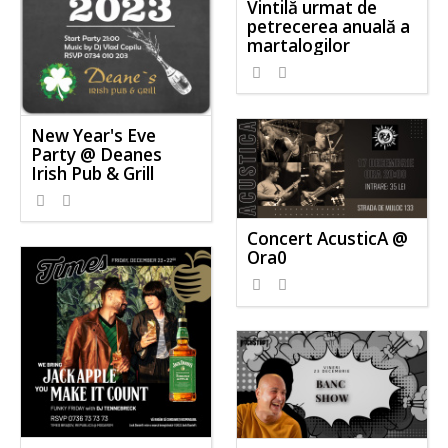
Vintilă urmat de
petrecerea anuală a
martalogilor
New Year's Eve
Party @ Deanes
Irish Pub & Grill
Concert AcusticA @
Ora0