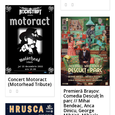
Concert Motoract
(Motorhead Tribute)
Premieră Brașov:
Comedia Desculț în
parc // Mihai
Bendeac, Anca
Dinicu, George