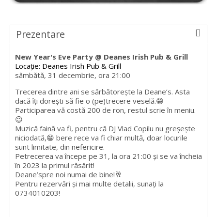
Prezentare
New Year's Eve Party @ Deanes Irish Pub & Grill
Locație: Deanes Irish Pub & Grill
sâmbătă, 31 decembrie, ora 21:00
Trecerea dintre ani se sărbătorește la Deane’s. Asta
dacă îți dorești să fie o (pe)trecere veselă.😁
Participarea vă costă 200 de ron, restul scrie în meniu.
😉
Muzică faină va fi, pentru că DJ Vlad Copilu nu greșește
niciodată,😁 bere rece va fi chiar multă, doar locurile
sunt limitate, din nefericire.
Petrecerea va începe pe 31, la ora 21:00 și se va încheia
în 2023 la primul răsărit!
Deane’spre noi numai de bine!🥂
Pentru rezervări și mai multe detalii, sunați la
0734010203!