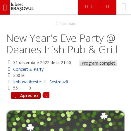
iubescbraşovul.ro
Evenimente
Concert & Party
New Year's Eve Party @ Deanes Irish Pub & Grill
Publicitate
New Year's Eve Party @
Deanes Irish Pub & Grill
31 decembrie 2022
de la 21:00
Program complet
Concert & Party
200 lei
Imbunatățește
Sesizează
551
0
0
Apreciez