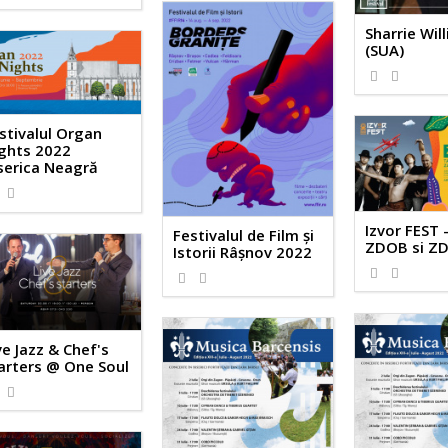
Sharrie Wil
(SUA)
stivalul Organ
ghts 2022
serica Neagră
Izvor FEST 
Festivalul de Film şi
ZDOB si Z
Istorii Râşnov 2022
ve Jazz & Chef's
arters @ One Soul