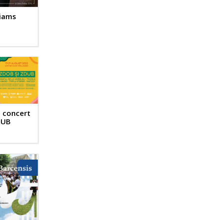
liams
- concert
DUB