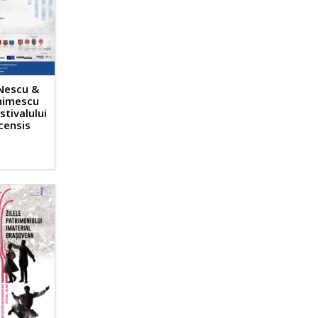
Nescu &
himescu
stivalului
censis