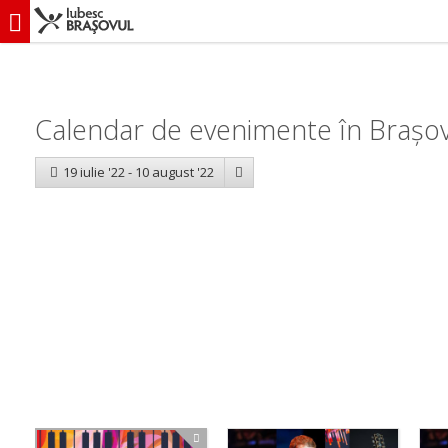
iubescbraşovul.ro
Calendar evenimente
Calendar de evenimente în Brașov
19 iulie '22 - 10 august '22