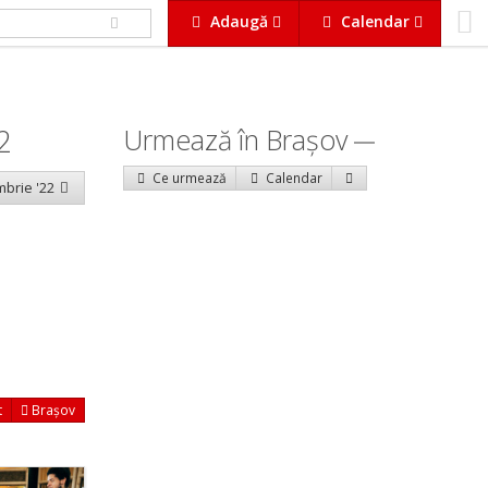
Adaugă
Calendar
2
Urmează în Braşov
Ce urmează
Calendar
mbrie '22
t
Brașov