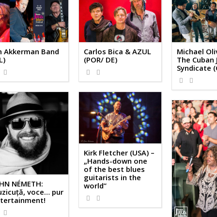
n Akkerman Band
Carlos Bica & AZUL
Michael Oli
L)
(POR/ DE)
The Cuban 
Syndicate 
Kirk Fletcher (USA) –
„Hands-down one
of the best blues
guitarists in the
HN NÉMETH:
world”
zicuţă, voce… pur
tertainment!