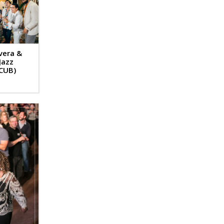
vera &
Jazz
(CUB)