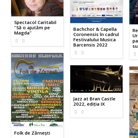
Spectacol Caritabil
"Să o ajutăm pe
Bachchor & Capella
Re
Magda"
Coronensis în cadrul
Ur
Festivalului Musica
pa
Barcensis 2022
s
Jazz at Bran Castle
2022, ediția IX
Folk de Zărnești