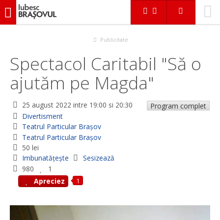
iubescbraşovul.ro
Evenimente
Divertisment
Spectacol Caritabil "Să o ajutăm pe Magda"
Publicitate
Spectacol Caritabil "Să o
ajutăm pe Magda"
25 august 2022
intre 19:00 si 20:30
Program complet
Divertisment
Teatrul Particular Braşov
Teatrul Particular Braşov
50 lei
Imbunatățește
Sesizează
980
1
1
Apreciez