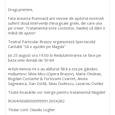
Dragi prieteni,
Fata aceasta frumoasă are nevoie de ajutorul nostru!A
suferit două intervenții chirurgicale grele, din care una
pe creier. Tratamentul este costisitor, haideți să dăm o
mână de ajutor!
Teatrul Particular Braşov organizează Spectacolul
Caritabil "Să o ajutăm pe Magda"
Joi 25 august ora 19.00 la Reduta!Intrarea se face pe
baza unei donații de 50 lei!
Artiști inimoși mi s-au alăturat fără a sta pe gânduri;
mulțumesc Silvia Micu (Opera Brașov), Maria Chislean,
Bogdan Costache & Fortissimi Cvartet, Anuta
Sagneanca, Dan Zorilă, Silviu Dudescu, Lazaroiu Ovidiu!
Toate încasările vor merge pentru tratamentul Magdei!
RO64INGB0000999912654282
Titular cont: Claudiu Loghin