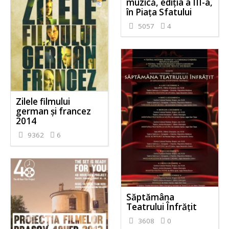
muzică, ediţia a III-a,
în Piaţa Sfatului
5057
4
Zilele filmului
german și francez
2014
9362
6
Săptămâna
Teatrului Înfrățit
3608
0