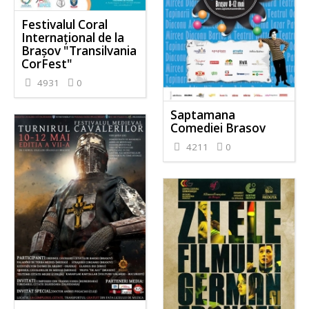
Festivalul Coral
Internaţional de la
Braşov "Transilvania
CorFest"
4931
0
Saptamana
Comediei Brasov
4211
0