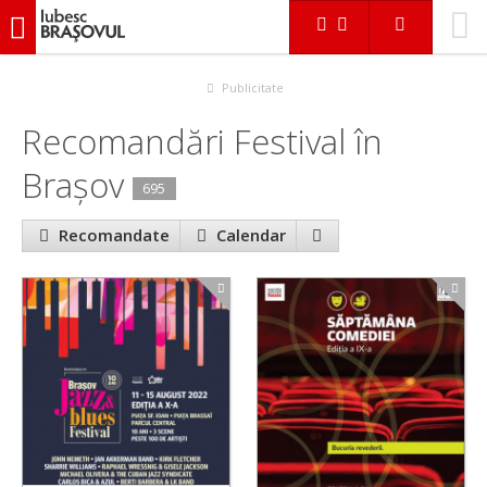
iubescbraşovul.ro
Evenimente
Festival
Publicitate
Recomandări Festival în
Braşov
695
Recomandate
Calendar