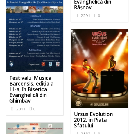
Evanghelică din
Râşnov
2291
0
Festivalul Musica
Barcensis, ediţia a
III-a, în Biserica
Evanghelică din
Ghimbav
2311
0
Ursus Evolution
2012, in Piata
Sfatului
2182
0