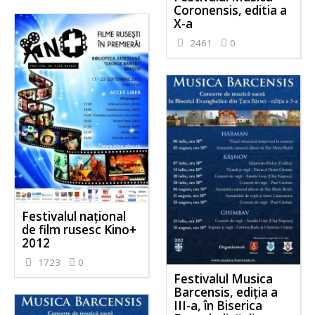
Coronensis, editia a
X-a
2461
0
Festivalul național
de film rusesc Kino+
2012
1723
0
Festivalul Musica
Barcensis, ediţia a
III-a, în Biserica