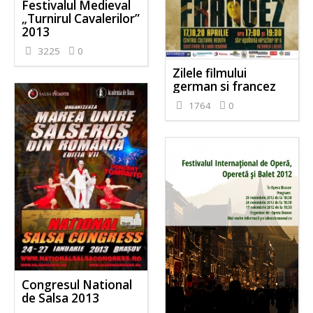
Festivalul Medieval
„Turnirul Cavalerilor”
2013
3225
0
Zilele filmului
german si francez
1764
0
Congresul National
de Salsa 2013