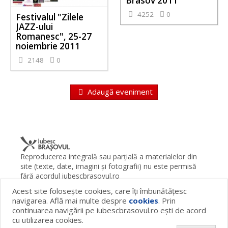
Brasov 2011
4252
0
Festivalul "Zilele
JAZZ-ului
Romanesc", 25-27
noiembrie 2011
2148
0
Adaugă eveniment
Reproducerea integrală sau parţială a materialelor din
site (texte, date, imagini şi fotografii) nu este permisă
fără acordul iubescbrasovul.ro
Acest site foloseşte cookies, care îţi îmbunătăţesc
Termeni şi condiţii
Contact
Despre proiect
FAQ
navigarea. Află mai multe despre
cookies
. Prin
Cookies
Publicitate
continuarea navigării pe iubescbrasovul.ro eşti de acord
© 2026 iubescbrasovul.ro
cu utilizarea cookies.