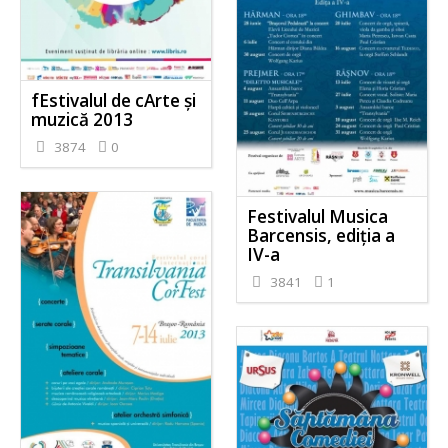
fEstivalul de cArte şi
muzică 2013
3874
0
Festivalul Musica
Barcensis, ediţia a
IV-a
3841
1