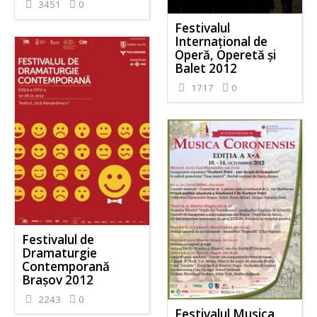
3451
0
Festivalul
Internaţional de
Operă, Operetă şi
Balet 2012
1717
0
Festivalul de
Dramaturgie
Contemporană
Braşov 2012
2243
0
Festivalul Musica