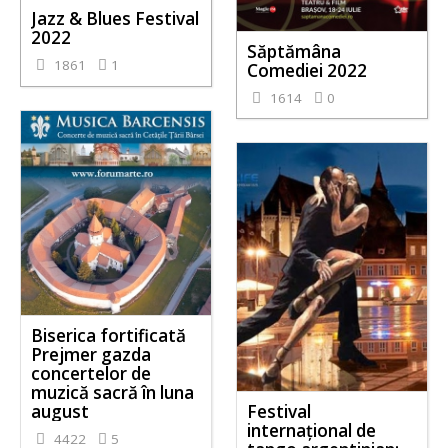
Jazz & Blues Festival
2022
Săptămâna
1861
1
Comediei 2022
1614
0
Biserica fortificată
Prejmer gazda
concertelor de
muzică sacră în luna
august
Festival
internaţional de
4422
5