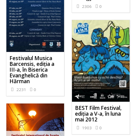
2306
0
Festivalul Musica
Barcensis, ediţia a
III-a, în Biserica
Evanghelică din
Hărman
2231
0
BEST Film Festival,
ediţia a V-a, în luna
mai 2012
1903
0