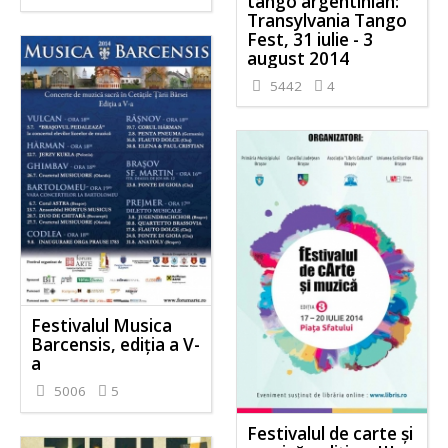
tango argentinian:
Transylvania Tango
Fest, 31 iulie - 3
august 2014
5442
4
Festivalul Musica
Barcensis, ediţia a V-
a
5006
5
Festivalul de carte şi