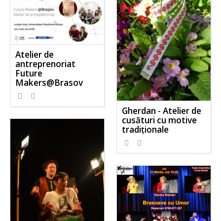
Atelier de
antreprenoriat
Future
Makers@Brasov
Gherdan - Atelier de
cusături cu motive
tradiționale