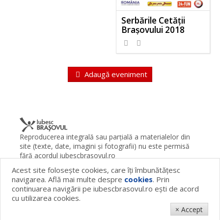
Serbările Cetății
Brașovului 2018
Adaugă eveniment
Reproducerea integrală sau parţială a materialelor din
site (texte, date, imagini şi fotografii) nu este permisă
fără acordul iubescbrasovul.ro
Acest site foloseşte cookies, care îţi îmbunătăţesc
Termeni şi condiţii
Contact
Despre proiect
FAQ
navigarea. Află mai multe despre
cookies
. Prin
Cookies
Publicitate
continuarea navigării pe iubescbrasovul.ro eşti de acord
© 2026 iubescbrasovul.ro
cu utilizarea cookies.
× Accept