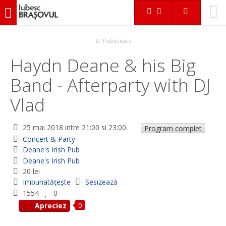
iubescbraşovul.ro
Evenimente
Concert & Party
Haydn Deane & his Big Band - Afterparty with DJ Vlad
Publicitate
Haydn Deane & his Big
Band - Afterparty with DJ
Vlad
25 mai 2018
intre 21:00 si 23:00
Program complet
Concert & Party
Deane's Irish Pub
Deane's Irish Pub
20 lei
Imbunatățește
Sesizează
1554
0
0
Apreciez