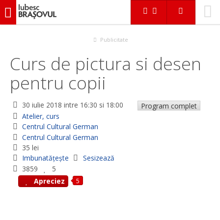
iubescbraşovul.ro
Evenimente
Atelier, curs
Curs de pictura si desen pentru copii
Publicitate
Curs de pictura si desen
pentru copii
30 iulie 2018
intre 16:30 si 18:00
Program complet
Atelier, curs
Centrul Cultural German
Centrul Cultural German
35 lei
Imbunatățește
Sesizează
3859
5
5
Apreciez