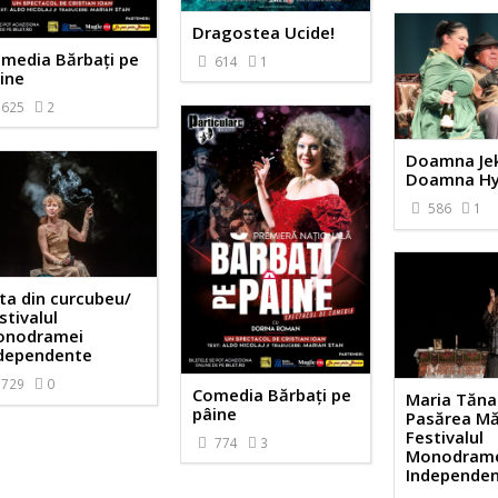
Dragostea Ucide!
media Bărbați pe
614
1
ine
625
2
Doamna Jeky
Doamna H
586
1
ta din curcubeu/
stivalul
onodramei
dependente
729
0
Comedia Bărbați pe
Maria Tăna
pâine
Pasărea Mă
Festivalul
774
3
Monodram
Independe