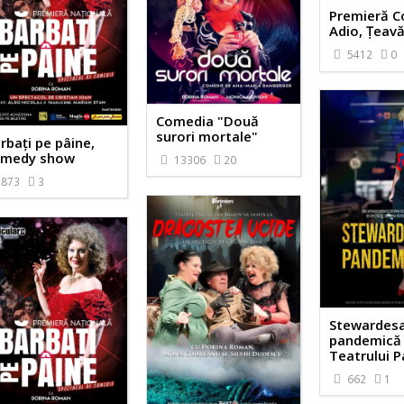
Premieră 
Adio, Țeavă
5412
0
Comedia "Două
surori mortale"
rbați pe pâine,
medy show
13306
20
873
3
Stewardes
pandemică /
Teatrului P
662
1