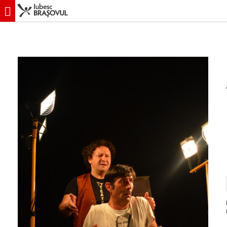
iubescbraşovul.ro
Evenimente
Teatru
In premiera la Brasov! Com