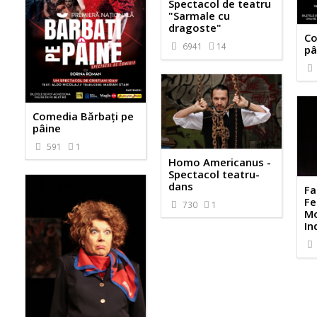
Spectacol de teatru
"Sarmale cu
dragoste"
Co
6941
14
pâ
Comedia Bărbaţi pe
pâine
591
1
Homo Americanus -
Spectacol teatru-
dans
Fa
Fe
730
1
M
In