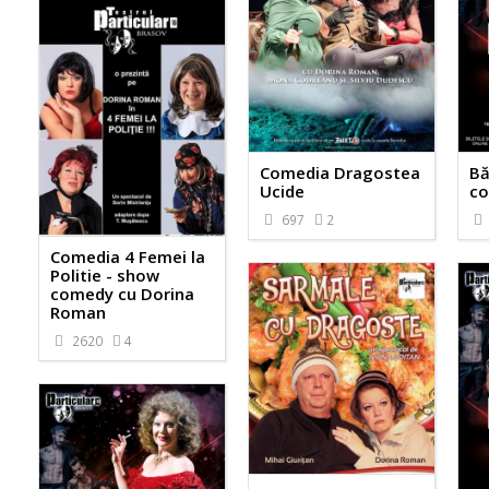
Comedia Dragostea
Bă
Ucide
co
697
2
Comedia 4 Femei la
Politie - show
comedy cu Dorina
Roman
2620
4