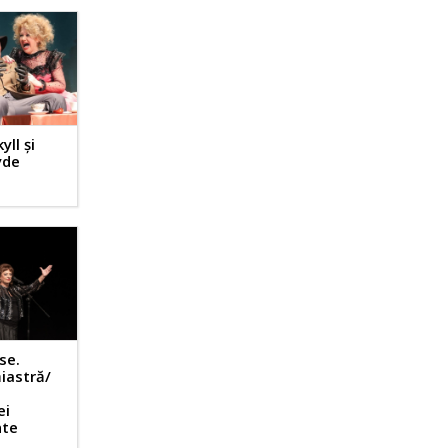
ll și
yde
se.
iastră/
ei
nte