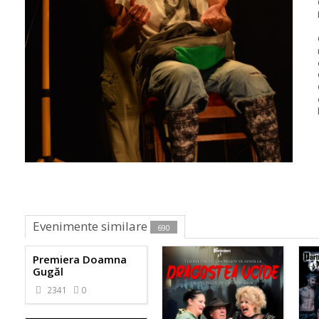
Evenimente similare
690
Premiera Doamna
Gugăl
2341
0