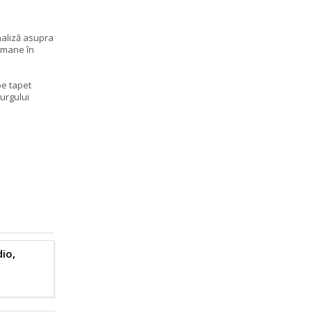
naliză asupra
 umane în
pe tapet
urgului
io,