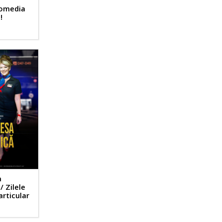
Comedia
!
a
 Zilele
articular