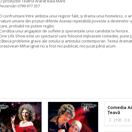
O producție Teatrul Ararat Baia Mare
Rezervări 0799 977 357
O confruntare între ambiția unui regizor falit, și drama unui homeless, o a
naturii umane din posturi diferite.Aceiași repetabilă poveste a destinelor
care, probabil ne putem regăsi.
Condiția unui angajator de suflete și speranțele unui candidat la fericire.
One Life Show este un spectacol care folosind mijloacele comediei, pune 
câteva probleme grave ale omului și artistului contemporan. Textul dramat
brașovean Mihai Ignat nu a fost nici publicat, nici jucat până acum.
Comedia Ad
Țeavă
2105
0