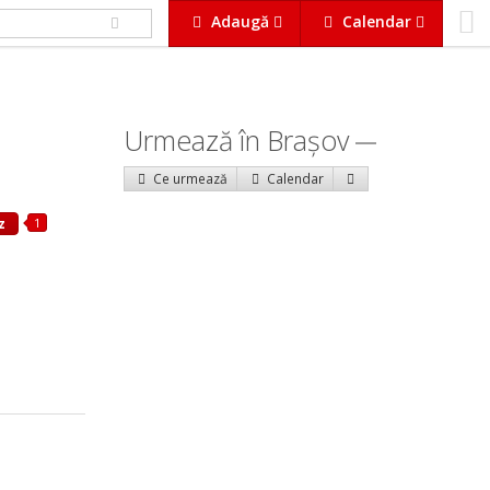
Adaugă
Calendar
Urmează în Braşov
Ce urmează
Calendar
1
z