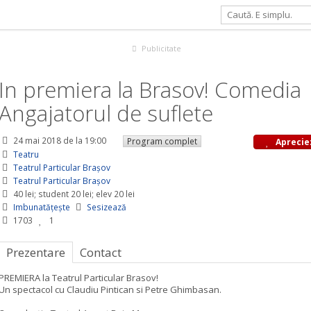
edia Angajatorul de suflete
Publicitate
In premiera la Brasov! Comedia
Angajatorul de suflete
24 mai 2018
de la 19:00
Program complet
Aprecie
Teatru
Teatrul Particular Braşov
Teatrul Particular Braşov
40 lei; student 20 lei; elev 20 lei
Imbunatățește
Sesizează
1703
1
Prezentare
Contact
PREMIERA la Teatrul Particular Brasov!
Un spectacol cu Claudiu Pintican si Petre Ghimbasan.