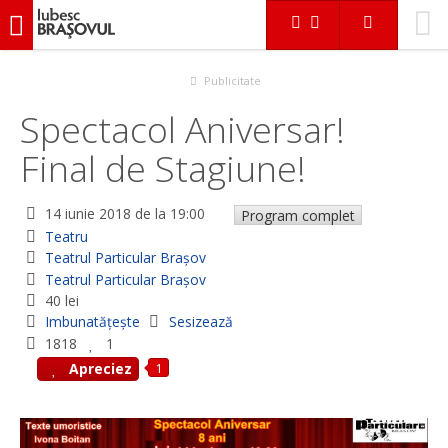
iubescbraşovul.ro
Evenimente
Teatru
Spectacol Aniversar! Final de Stagiune!
Publicitate
Spectacol Aniversar!
Final de Stagiune!
14 iunie 2018
de la 19:00
Program complet
Teatru
Teatrul Particular Braşov
Teatrul Particular Braşov
40 lei
Imbunatățește
Sesizează
1818
1
1
Apreciez