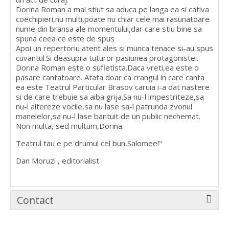
Dorina Roman a mai stiut sa aduca pe langa ea si cativa
coechipieri,nu multi,poate nu chiar cele mai rasunatoare
nume din bransa ale momentului,dar care stiu bine sa
spuna ceea ce este de spus
Apoi un repertoriu atent ales si munca tenace si-au spus
cuvantul.Si deasupra tuturor pasiunea protagonistei.
Dorina Roman este o sufletista.Daca vreti,ea este o
pasare cantatoare. Atata doar ca crangul in care canta
ea este Teatrul Particular Brasov caruia i-a dat nastere
si de care trebuie sa aiba grija.Sa nu-l impestriteze,sa
nu-i altereze vocile,sa nu lase sa-l patrunda zvonul
manelelor,sa nu-l lase bantuit de un public nechemat.
Non multa, sed multum,Dorina.
Teatrul tau e pe drumul cel bun,Salomee!"
Dan Moruzi , editorialist
Contact