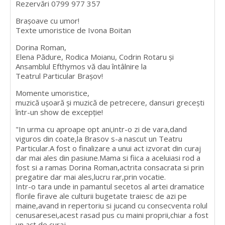
Rezervări 0799 977 357
Braşoave cu umor!
Texte umoristice de Ivona Boitan
Dorina Roman,
Elena Pădure, Rodica Moianu, Codrin Rotaru și
Ansamblul Efthymos vă dau întâlnire la
Teatrul Particular Braşov!
Momente umoristice,
muzică ușoară și muzică de petrecere, dansuri grecești
într-un show de excepție!
"In urma cu aproape opt ani,intr-o zi de vara,dand
viguros din coate,la Brasov s-a nascut un Teatru
Particular.A fost o finalizare a unui act izvorat din curaj
dar mai ales din pasiune.Mama si fiica a aceluiasi rod a
fost si a ramas Dorina Roman,actrita consacrata si prin
pregatire dar mai ales,lucru rar,prin vocatie.
Intr-o tara unde in pamantul secetos al artei dramatice
florile firave ale culturii bugetate traiesc de azi pe
maine,avand in repertoriu si jucand cu consecventa rolul
cenusaresei,acest rasad pus cu maini proprii,chiar a fost
un act de curaj.