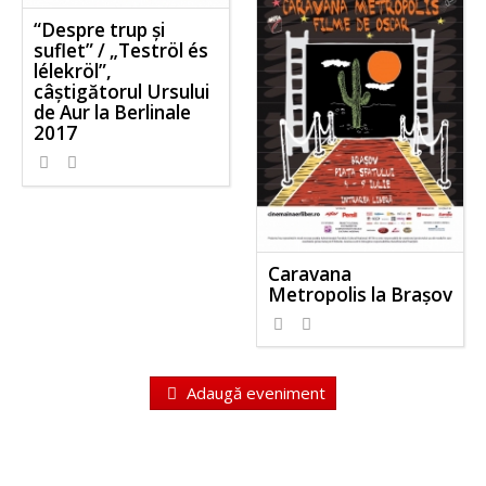
“Despre trup și
suflet” / „Teströl és
lélekröl”,
câștigătorul Ursului
de Aur la Berlinale
2017
Caravana
Metropolis la Brașov
Adaugă eveniment