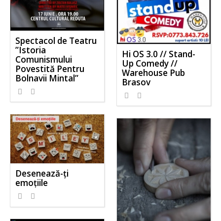
Spectacol de Teatru
”Istoria
Hi OS 3.0 // Stand-
Comunismului
Up Comedy //
Povestită Pentru
Warehouse Pub
Bolnavii Mintal”
Brasov
Desenează-ți
emoțiile