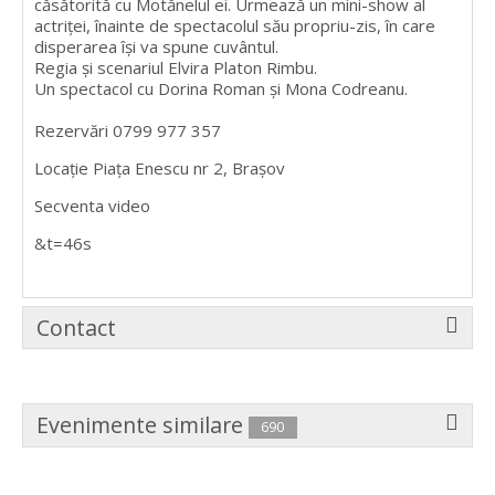
căsătorită cu Motănelul ei. Urmează un mini-show al
actriţei, înainte de spectacolul său propriu-zis, în care
disperarea îşi va spune cuvântul.
Regia și scenariul Elvira Platon Rimbu.
Un spectacol cu Dorina Roman și Mona Codreanu.
Rezervări 0799 977 357
Locație Piața Enescu nr 2, Brașov
Secventa video
&t=46s
Contact
Evenimente similare
690