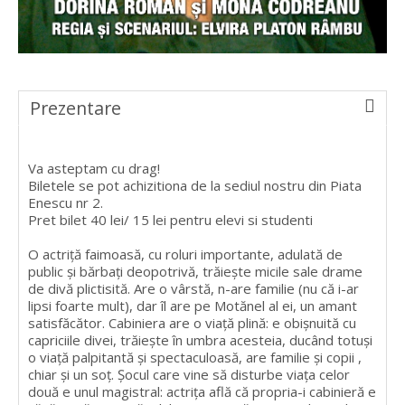
Prezentare
Va asteptam cu drag!
Biletele se pot achizitiona de la sediul nostru din Piata
Enescu nr 2.
Pret bilet 40 lei/ 15 lei pentru elevi si studenti
O actriţă faimoasă, cu roluri importante, adulată de
public şi bărbaţi deopotrivă, trăieşte micile sale drame
de divă plictisită. Are o vârstă, n-are familie (nu că i-ar
lipsi foarte mult), dar îl are pe Motănel al ei, un amant
satisfăcător. Cabiniera are o viaţă plină: e obişnuită cu
capriciile divei, trăieşte în umbra acesteia, ducând totuşi
o viaţă palpitantă şi spectaculoasă, are familie şi copii ,
chiar şi un soţ. Şocul care vine să disturbe viaţa celor
două e unul magistral: actriţa află că propria-i cabinieră e