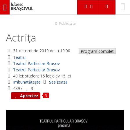
iubescbraşovul.ro
Evenimente
Teatru
Actriţa
Publicitate
Actriţa
31 octombrie 2019
de la 19:00
Program complet
Teatru
Teatrul Particular Braşov
Teatrul Particular Braşov
40 lei; student 15 lei; elev 15 lei
Imbunatățește
Sesizează
4897
3
3
Apreciez