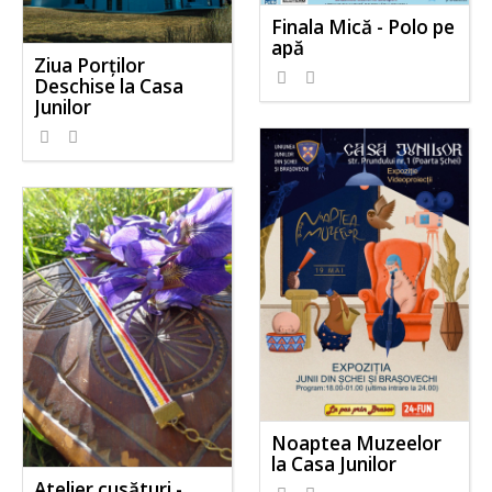
Finala Mică - Polo pe
apă
Ziua Porților
Deschise la Casa
Junilor
Noaptea Muzeelor
la Casa Junilor
Atelier cusături -