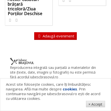
brățară
tricoloră/Ziua
Porților Deschise
Adaugă eveniment
Reproducerea integrală sau parţială a materialelor din
site (texte, date, imagini şi fotografii) nu este permisă
fără acordul iubescbrasovul.ro
Acest site foloseşte cookies, care îţi îmbunătăţesc
Termeni şi condiţii
Contact
Despre proiect
FAQ
navigarea. Află mai multe despre
cookies
. Prin
Cookies
Publicitate
continuarea navigării pe iubescbrasovul.ro eşti de acord
© 2026 iubescbrasovul.ro
cu utilizarea cookies.
× Accept