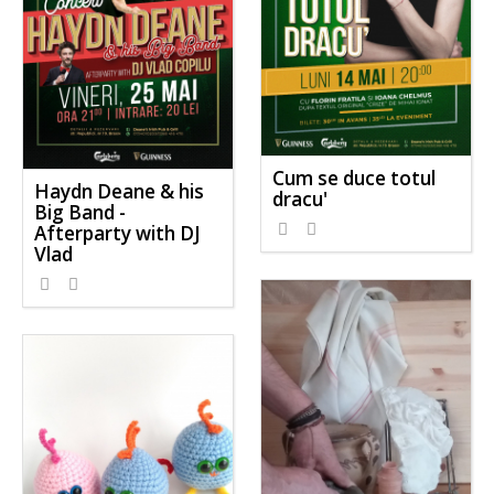
Cum se duce totul
Haydn Deane & his
dracu'
Big Band -
Afterparty with DJ
Vlad