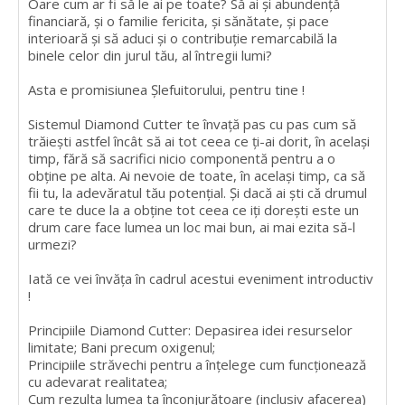
Oare cum ar fi să le ai pe toate? Să ai și abundență
financiară, și o familie fericita, și sănătate, și pace
interioară și să aduci și o contribuție remarcabilă la
binele celor din jurul tău, al întregii lumi?
Asta e promisiunea Șlefuitorului, pentru tine !
Sistemul Diamond Cutter te învață pas cu pas cum să
trăiești astfel încât să ai tot ceea ce ți-ai dorit, în același
timp, fără să sacrifici nicio componentă pentru a o
obține pe alta. Ai nevoie de toate, în același timp, ca să
fii tu, la adevăratul tău potențial. Și dacă ai ști că drumul
care te duce la a obține tot ceea ce iți dorești este un
drum care face lumea un loc mai bun, ai mai ezita să-l
urmezi?
Iată ce vei învăța în cadrul acestui eveniment introductiv
!
Principiile Diamond Cutter: Depasirea idei resurselor
limitate; Bani precum oxigenul;
Principiile străvechi pentru a înțelege cum funcționează
cu adevarat realitatea;
Cum rezulta lumea ta înconjurătoare (inclusiv afacerea)