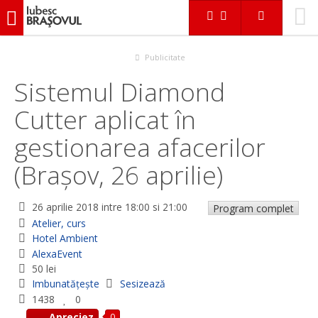
iubescbraşovul.ro
Evenimente
Atelier, curs
Sistemul Diamond Cutter aplicat în gestionarea afacerilor
(Brașov, 26 aprilie)
Publicitate
Sistemul Diamond
Cutter aplicat în
gestionarea afacerilor
(Brașov, 26 aprilie)
26 aprilie 2018
intre 18:00 si 21:00
Program complet
Atelier, curs
Hotel Ambient
AlexaEvent
50 lei
Imbunatățește
Sesizează
1438
0
0
Apreciez