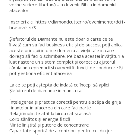
veche scriere tibetană – a devenit Biblia in domeniul
afacerilor.
Inscrieri aici: https://diamondcutter.ro/evenimente/dci1-
brasov/ref/3
Șlefuitorul de Diamante nu este doar o carte ce te
învață cum sa faci business etic și de succes, poți aplica
aceste principii in orice domeniu al vieții tale in care
dorești să faci o schimbare. Pe baza acestei învățături a
luat naștere un sistem complet și corect cu ajutorul
căruia antreprenorii și oamenii în funcții de conducere își
pot gestiona eficient afacerea.
La ce te poți aștepta de îndată ce începi să aplici
Șlefuitorul de diamante în munca ta:
Înțelegerea și practica corectă pentru a scăpa de grija
finanțelor în afacerea din care faci parte
Relații împlinite atât la birou cât și acasă
Corp sănătos și energie fizică
Minte liniștită și putere de concentrare
Capacitate sporită de a contribui pentru cei din jur