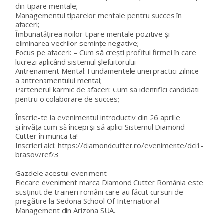
din tipare mentale;
Managementul tiparelor mentale pentru succes în
afaceri;
Îmbunatățirea noilor tipare mentale pozitive și
eliminarea vechilor semințe negative;
Focus pe afaceri: – Cum să crești profitul firmei în care
lucrezi aplicând sistemul șlefuitorului
Antrenament Mental: Fundamentele unei practici zilnice
a antrenamentului mental;
Partenerul karmic de afaceri: Cum sa identifici candidati
pentru o colaborare de succes;
Înscrie-te la evenimentul introductiv din 26 aprilie
și învăța cum să începi și să aplici Sistemul Diamond
Cutter în munca ta!
Inscrieri aici: https://diamondcutter.ro/evenimente/dci1-
brasov/ref/3
Gazdele acestui eveniment
Fiecare eveniment marca Diamond Cutter România este
susținut de traineri români care au făcut cursuri de
pregătire la Sedona School Of International
Management din Arizona SUA.