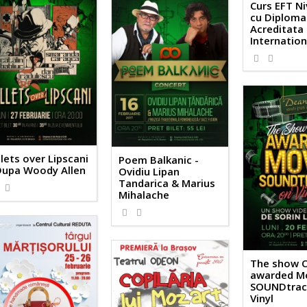
Curs EFT Niv
cu Diploma
Acreditata
Internation
lets over Lipscani
Poem Balkanic -
Dupa Woody Allen
Ovidiu Lipan
Tandarica & Marius
Mihalache
The show 
awarded M
SOUNDtrac
Vinyl