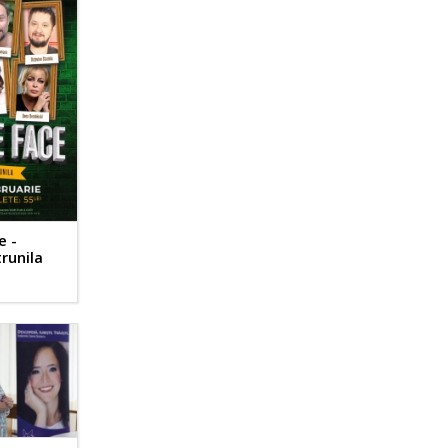
e -
runila