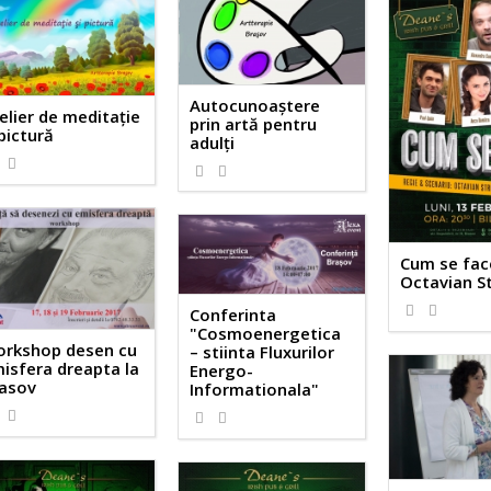
Autocunoaştere
elier de meditaţie
prin artă pentru
 pictură
adulţi
Cum se fac
Octavian St
Conferinta
"Cosmoenergetica
rkshop desen cu
– stiinta Fluxurilor
isfera dreapta la
Energo-
asov
Informationala"