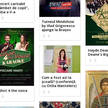
ncert caritabil
âmbet de copil",
iția a V-a
Turneul Mindshow
by Vlad Grigorescu
ajunge la Brașov
Haydn Dea
Deane's Bi
Cum a fost azi la
școală? (conferință
cu Otilia Mantelers)
Shot 4 the voice