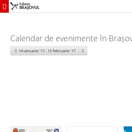
iubescbraşovul.ro
Calendar evenimente
Calendar de evenimente în Brașov
14 ianuarie '17 - 13 februarie '17