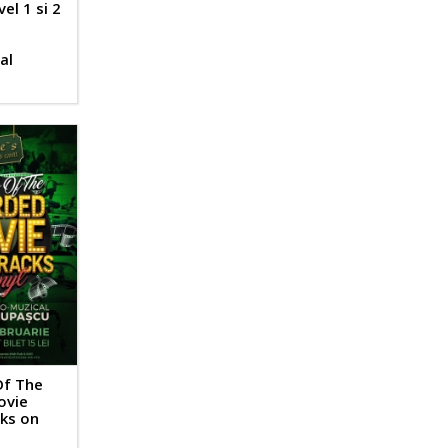
el 1 si 2
al
Of The
ovie
ks on