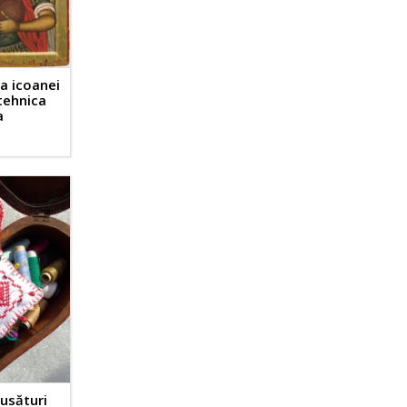
ra icoanei
tehnica
a
cusături