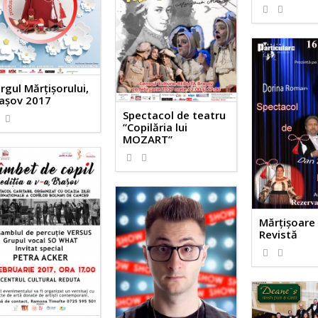
rgul Mărțișorului,
așov 2017
Spectacol de teatru
”Copilăria lui
MOZART”
Mărțișoare
Revistă