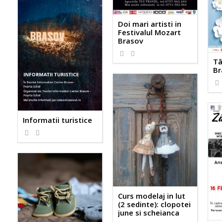
Doi mari artisti in
Festivalul Mozart
Brasov
Tâ
Br
Informatii turistice
Curs modelaj in lut
(2 sedinte): clopotei
june si scheianca