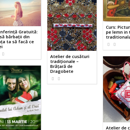
Curs: Pictu
nferință Gratuită:
pe lemn in 
să bărbații din
traditional
ața ta să facă ce
ei
Atelier de cusături
tradiționale –
Brățară de
Dragobete
Atelier de 