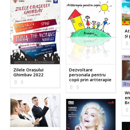
At
şi
Zilele Orașului
Dezvoltare
Ghimbav 2022
personala pentru
copii prin artterapie
Wo
em
Br