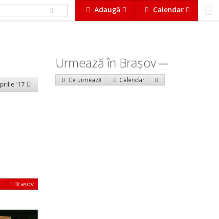
Adaugă
Calendar
Urmează în Braşov
Ce urmează
Calendar
prilie '17
t
Brașov