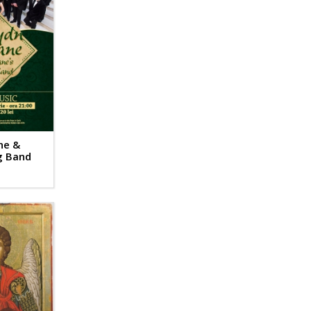
ne &
g Band