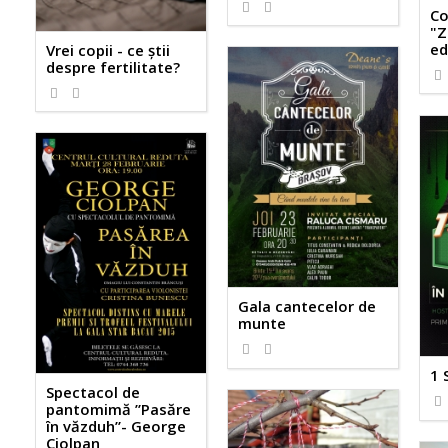
Co
"Z
ed
Vrei copii - ce știi
despre fertilitate?
Gala cantecelor de
munte
1 
Spectacol de
pantomimă ”Pasăre
în văzduh”- George
Ciolpan