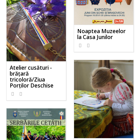
Noaptea Muzeelor
la Casa Junilor
Atelier cusături -
brățară
tricoloră/Ziua
Porților Deschise