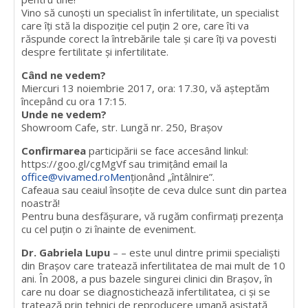
Vino să cunoști un specialist în infertilitate, un specialist
care îți stă la dispoziție cel puțin 2 ore, care îti va
răspunde corect la întrebările tale și care îți va povesti
despre fertilitate și infertilitate.
Când ne vedem?
Miercuri 13 noiembrie 2017, ora: 17.30, vă așteptăm
începând cu ora 17:15.
Unde ne vedem?
Showroom Cafe, str. Lungă nr. 250, Brașov
Confirmarea
participării se face accesând linkul:
https://goo.gl/cgMgVf sau trimițând email la
office@vivamed.roMen
ționând „întâlnire”.
Cafeaua sau ceaiul însoțite de ceva dulce sunt din partea
noastră!
Pentru buna desfășurare, vă rugăm confirmați prezența
cu cel puțin o zi înainte de eveniment.
Dr. Gabriela Lupu
– – este unul dintre primii specialiști
din Brașov care tratează infertilitatea de mai mult de 10
ani. În 2008, a pus bazele singurei clinici din Brașov, în
care nu doar se diagnostichează infertilitatea, ci și se
tratează prin tehnici de reproducere umană asistată