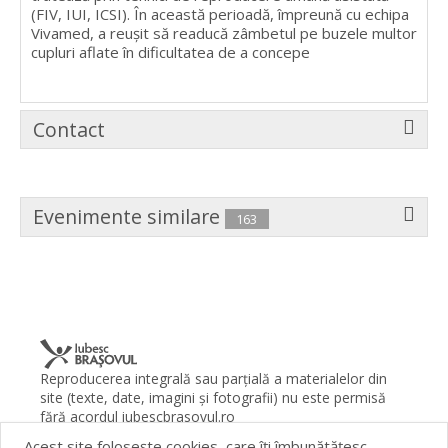
(FIV, IUI, ICSI). În această perioadă, împreună cu echipa
Vivamed, a reușit să readucă zâmbetul pe buzele multor
cupluri aflate în dificultatea de a concepe
Contact
Evenimente similare
163
Reproducerea integrală sau parţială a materialelor din
site (texte, date, imagini şi fotografii) nu este permisă
fără acordul iubescbrasovul.ro
Acest site foloseşte cookies, care îţi îmbunătăţesc