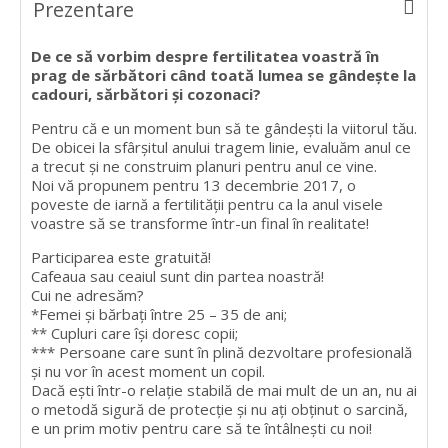
Prezentare
De ce să vorbim despre fertilitatea voastră în
prag de sărbători când toată lumea se gândește la
cadouri, sărbători și cozonaci?
Pentru că e un moment bun să te gândești la viitorul tău.
De obicei la sfârșitul anului tragem linie, evaluăm anul ce
a trecut și ne construim planuri pentru anul ce vine.
Noi vă propunem pentru 13 decembrie 2017, o
poveste de iarnă a fertilității pentru ca la anul visele
voastre să se transforme într-un final în realitate!
Participarea este gratuită!
Cafeaua sau ceaiul sunt din partea noastră!
Cui ne adresăm?
*Femei și bărbați între 25 – 35 de ani;
** Cupluri care își doresc copii;
*** Persoane care sunt în plină dezvoltare profesională
și nu vor în acest moment un copil.
Dacă ești într-o relație stabilă de mai mult de un an, nu ai
o metodă sigură de protecție și nu ați obținut o sarcină,
e un prim motiv pentru care să te întâlnești cu noi!