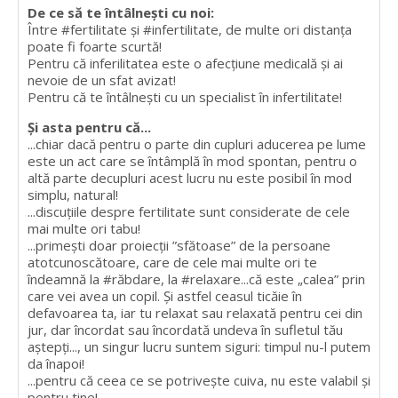
De ce să te întâlnești cu noi:
Între #fertilitate și #infertilitate, de multe ori distanța
poate fi foarte scurtă!
Pentru că inferilitatea este o afecțiune medicală și ai
nevoie de un sfat avizat!
Pentru că te întâlnești cu un specialist în infertilitate!
Și asta pentru că...
...chiar dacă pentru o parte din cupluri aducerea pe lume
este un act care se întâmplă în mod spontan, pentru o
altă parte decupluri acest lucru nu este posibil în mod
simplu, natural!
...discuțiile despre fertilitate sunt considerate de cele
mai multe ori tabu!
...primești doar proiecții ”sfătoase” de la persoane
atotcunoscătoare, care de cele mai multe ori te
îndeamnă la #răbdare, la #relaxare...că este „calea” prin
care vei avea un copil. Și astfel ceasul ticăie în
defavoarea ta, iar tu relaxat sau relaxată pentru cei din
jur, dar încordat sau încordată undeva în sufletul tău
aștepți..., un singur lucru suntem siguri: timpul nu-l putem
da înapoi!
...pentru că ceea ce se potrivește cuiva, nu este valabil și
pentru tine!