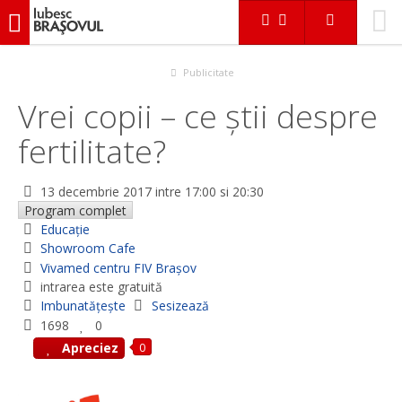
iubescbraşovul.ro
Evenimente
Educaţie
Vrei copii – ce știi despre fertilitate?
Publicitate
Vrei copii – ce știi despre
fertilitate?
13 decembrie 2017
intre 17:00 si 20:30
Program complet
Educaţie
Showroom Cafe
Vivamed centru FIV Brașov
intrarea este gratuită
Imbunatățește
Sesizează
1698
0
0
Apreciez