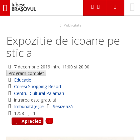
iubescbraşovul.ro
Evenimente
Educaţie
Expozitie de icoane pe sticla
Publicitate
Expozitie de icoane pe
sticla
7 decembrie 2019
intre 11:00 si 20:00
Program complet
Educaţie
Coresi Shopping Resort
Centrul Cultural Palamari
intrarea este gratuită
Imbunatățește
Sesizează
1758
1
1
Apreciez