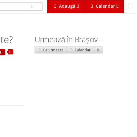
Adaugă
Calendar
ate?
Urmează în Braşov
Ce urmează
Calendar
0
z