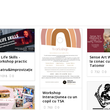
 Life Skills -
Sense Art
rkshop practic
la conac c
Tatomir
atru&Improvizație
732
0
1018
0
Workshop
Interacțiunea cu un
copil cu TSA
763
0