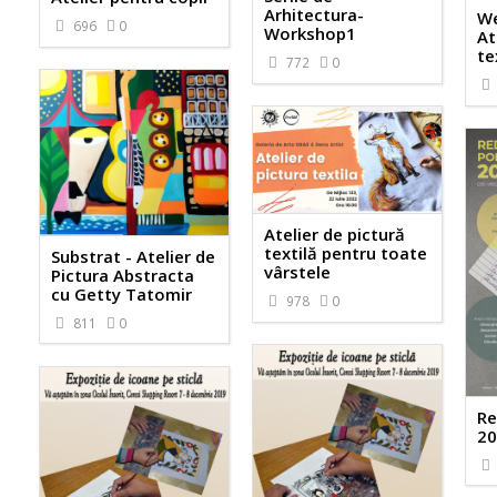
Arhitectura-
We
696
0
Workshop1
At
te
772
0
Atelier de pictură
textilă pentru toate
Substrat - Atelier de
vârstele
Pictura Abstracta
cu Getty Tatomir
978
0
811
0
Re
20