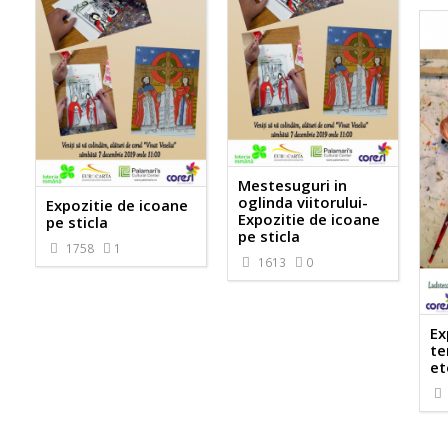
Mestesuguri in
oglinda viitorului-
Expozitie de icoane
Expozitie de icoane
pe sticla
pe sticla
1758
1
1613
0
Ex
te
et