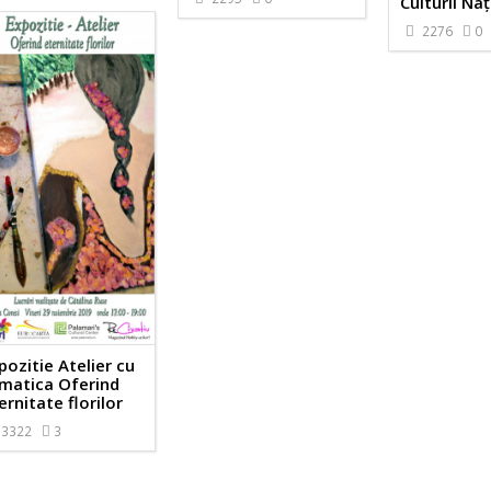
Culturii Na
2276
0
pozitie Atelier cu
matica Oferind
ernitate florilor
3322
3