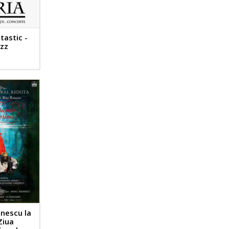
tastic -
azz
inescu la
Ziua