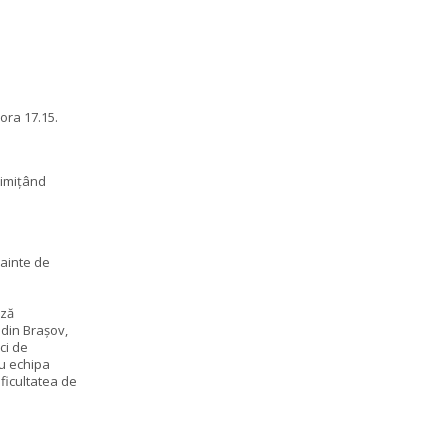
ora 17.15.
rimițând
nainte de
ază
 din Brașov,
ci de
cu echipa
ficultatea de