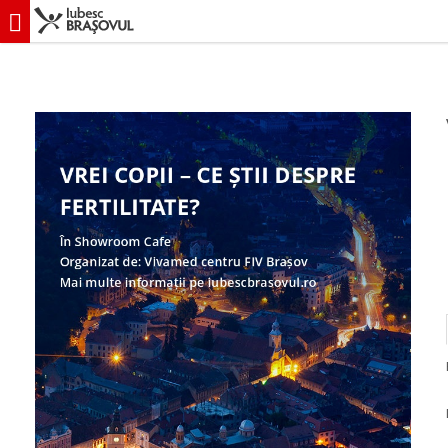
iubescbraşovul.ro
Evenimente
Educaţie
Vrei copii – ce știi despre 