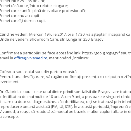
Femei între 25 – 35 de ani;
Femei căsătorite, într-o relație, singure;
Femei care sunt în plină dezvoltare profesională;
Femei care nu au copii
Femei care își doresc copii.
Când ne vedem: Miercuri 19 Iulie 2017, ora: 17.30, vă așteptăm începând cu 
Unde ne vedem: Showroom Cafe, str. Lungă nr. 250, Brașov
Confirmarea participării se face accesând link: https://goo.gl/cgMgVf sau t
email la
office@vivamed.ro
, menționând „întâlnire”.
Cafeaua sau ceaiul sunt din partea noastră!
Pentru buna desfășurare, vă rugăm confirmați prezența cu cel puțin o zi î
eveniment.
Dr. Gabriela Lupu – este unul dintre primii specialiști din Brașov care trate
infertilitatea de mai mult de 10 ani. Acum 9 ani, a pus bazele singurei clinici
în care nu doar se diagnostichează infertilitatea, ci și se tratează prin tehni
reproducere umană asistată (FIV, IUI, ICSI). În această perioadă, împreună 
Vivamed, a reușit să readucă zâmbetul pe buzele multor cupluri aflate în di
a concepe.