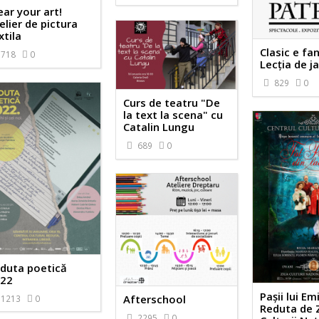
ar your art!
elier de pictura
xtila
Clasic e fan
718
0
Lecția de j
829
0
Curs de teatru "De
la text la scena" cu
Catalin Lungu
689
0
duta poetică
22
Pașii lui Em
Afterschool
1213
0
Reduta de 
2295
0