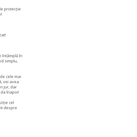
de protecție
i!
zat!
e întâmplă în
od simplu,
 de cele mai
ă, vei avea
n jur, dar
a da înapoi!
ziție cel
sti despre