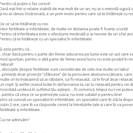
Pentru că puțini o fac corect!
Dacă ești într-o relație stabilă de mai mult de un an, nu ai o metodă sigură 
și nu ai rămas însărcinată, e un prim motiv pentru care să te întâlnești cu no
De ce să te întâlnești cu noi:
Între fertilitate și infertilitate, de multe ori distanța poate fi foarte scurtă!
Pentru că inferilitatea este o afecțiune medicală și ai nevoie de un sfat avi
Pentru că te întâlnești cu un specialist în infertilitate!
Și asta pentru că...
...chiar dacă pentru o parte din femei aducerea pe lume este un act care s
mod spontan, pentru o altă parte de femei acest lucru nu este posibil în m
natural!
...discuțiile despre fertilitate sunt considerate de cele mai multe ori tabu!
...primești doar proiecții ”sfătoase” de la persoane atotcunoscătoare, care
multe ori te îndeamnă să ai răbdare, sa fii relaxată...că în final doar relaxat
un copil. Și astfel ceasul ticăie în defavoarea ta, iar tu relaxată pentru cei di
încordată undeva în sufletul tău aștepți..., fii convinsă, timpul nu-l vei pute
...pentru că ceea ce se potrivește cuiva, nu este valabil și pentru tine!
Vino să cunoști un specialist în infertilitate, un specialist care îți stă la dispo
puțin 2 ore, care îti va răspunde corect la întrebările tale și care îți va pove
fertilitate și infertilitate.
Cui ne adresăm?