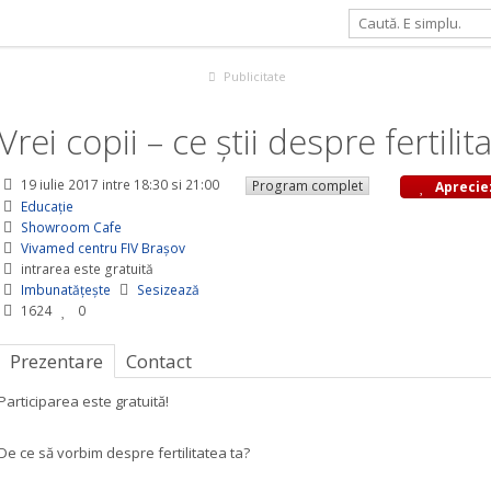
fertilitate?
Publicitate
Vrei copii – ce știi despre fertilit
19 iulie 2017
intre 18:30 si 21:00
Program complet
Aprecie
Educaţie
Showroom Cafe
Vivamed centru FIV Brașov
intrarea este gratuită
Imbunatățește
Sesizează
1624
0
Prezentare
Contact
Participarea este gratuită!
De ce să vorbim despre fertilitatea ta?