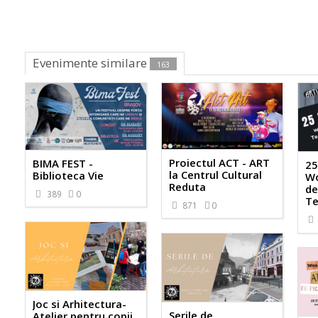
Evenimente similare
163
Proiectul ACT - ART
BIMA FEST -
25
la Centrul Cultural
Biblioteca Vie
Wo
Reduta
de
389
0
Te
871
0
Joc si Arhitectura-
Serile de
Atelier pentru copii