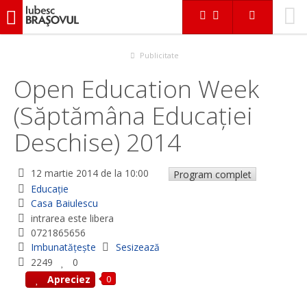
iubescbraşovul.ro
Evenimente
Educaţie
Open Education Week (Săptămâna Educaţiei Deschise) 2014
Publicitate
Open Education Week
(Săptămâna Educaţiei
Deschise) 2014
12 martie 2014
de la 10:00
Program complet
Educaţie
Casa Baiulescu
intrarea este libera
0721865656
Imbunatățește
Sesizează
2249
0
0
Apreciez