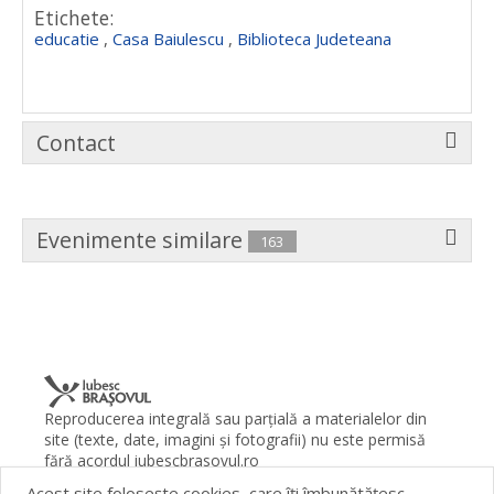
Etichete:
educatie
,
Casa Baiulescu
,
Biblioteca Judeteana
Contact
Evenimente similare
163
Reproducerea integrală sau parţială a materialelor din
site (texte, date, imagini şi fotografii) nu este permisă
fără acordul iubescbrasovul.ro
Acest site foloseşte cookies, care îţi îmbunătăţesc