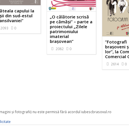
ăteala capului la
șii din sud-estul
„O călătorie scrisă
ansilvaniei”
pe cămăși” – parte a
proiectului „Zilele
2093
0
patrimoniului
imaterial
brașovean”
”Fotografi
brașoveni ș
2082
0
lor”, la Co
Comercial 
2614
0
 imagini şi fotografii) nu este permisă fără acordul iubescbrasovul.ro
icitate