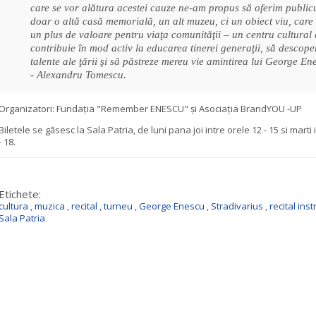
care se vor alătura acestei cauze ne-am propus să oferim public
doar o altă casă memorială, un alt muzeu, ci un obiect viu, car
un plus de valoare pentru viaţa comunităţii – un centru cultural 
contribuie în mod activ la educarea tinerei generaţii, să descope
talente ale ţării şi să păstreze mereu vie amintirea lui George En
- Alexandru Tomescu.
Organizatori: Fundația "Remember ENESCU" și Asociația BrandYOU -UP
Biletele se găsesc la Sala Patria,
de luni pana joi intre orele 12 - 15 si marti 
- 18.
Etichete:
cultura
,
muzica
,
recital
,
turneu
,
George Enescu
,
Stradivarius
,
recital ins
Sala Patria