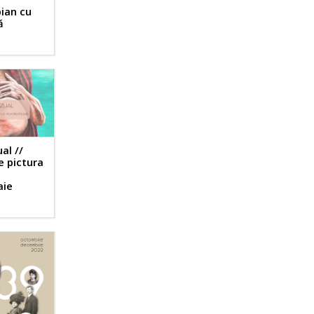
pian cu
ă
al //
e pictura
aie