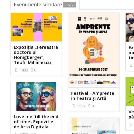
Evenimente similare
1597
Expoziția „Fereastra
Ex
doctorului
me
Honigberger”,
ti
Teofil Mihăilescu
1833
0
Festival - Amprente
în Teatru și Artă
1557
0
Ve
Love me 'till the end
pă
of time- Expozitie
de Arta Digitala