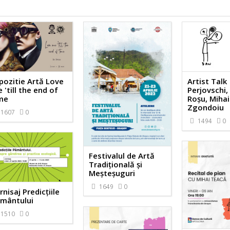
pozitie Artă Love
Artist Talk
 'till the end of
Perjovschi
me
Roșu, Mihai
Zgondoiu
1607
0
1494
0
Festivalul de Artă
Tradițională și
Meșteșuguri
1649
0
rnisaj Predicțiile
mântului
1510
0