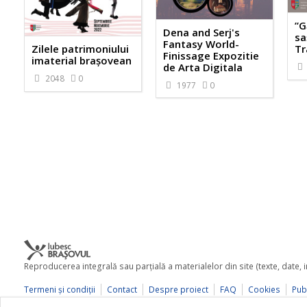
”G
Dena and Serj's
sa
Fantasy World-
Zilele patrimoniului
Tr
Finissage Expozitie
imaterial brașovean
de Arta Digitala
2048
0
1977
0
Reproducerea integrală sau parţială a materialelor din site (texte, date,
Termeni şi condiţii
Contact
Despre proiect
FAQ
Cookies
Publ
© 2026 iubescbrasovul.ro