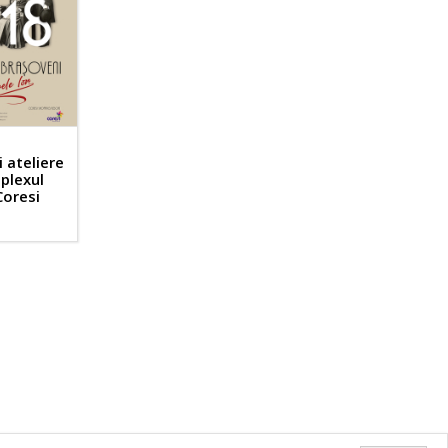
i ateliere
mplexul
Coresi