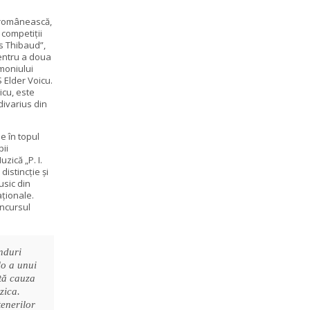
ă românească,
 competiții
s Thibaud”,
pentru a doua
imoniului
 Elder Voicu.
icu, este
divarius din
e în topul
pii
zică „P. I.
istincţie şi
usic din
aţionale.
oncursul
nduri
lo a unui
tă cauza
zica.
tenerilor