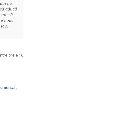
ului nu
e să aducă
care să
re noile
escu.
intre orele 16
trumental
,