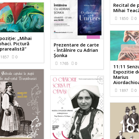
Recital de 
Mihai Teac
1850
0
poziție: „Mihai
haci. Pictură
Prezentare de carte
prarealistă”
- Întâlnire cu Adrian
Șonka
1857
0
1765
0
11:11 Senzu
Expozitie d
Marius
Aiordachio
1897
0