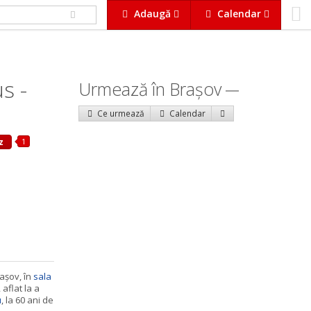
Adaugă
Calendar
s -
Urmează în Braşov
Ce urmează
Calendar
1
z
rașov, în
sala
 aflat la a
u
, la 60 ani de