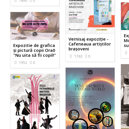
1890
0
Ex
Vernisaj expoziție -
Mo
Cafeneaua artiștilor
Expozitie de grafica
su
brașoveni
și pictură copii Ora0
"Nu uita să fii copil!"
1763
0
1952
0