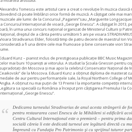
la moartea artistului.
Alexandru Tomescu este artistul care a creat o revoluție în muzica clasic
dovedind că poate îmblânzi orice formă de muzică. A câştigat cele mai mari
muzicale ale lumii: de la Concursul „Paganini”sau „Marguerite Long-Jacque
la Concursul Internaţional de vioară „George Enescu”. A câştigat în 2013, 
oară, în urma unui concurs național organizat de Ministerul Culturii şi Patr
Național, dreptul de a cânta pentru următorii 5 ani pe vioara STRADIVARIUS
Vioara Stradivarius Elder, folosită timp de patru decenii de maestrul Ion Vo
considerată a fi una dintre cele mai frumoase şi bine conservate viori Stra
lume.
Eduard Kunz – pianist inclus de prestigioasa publicaţie BBC Music Magazin
celor mai buni 10 pianişti ai viitorului. A studiat la Şcoala Gnessin pentru co
supradotaţi din Moscova şi mai apoi la celebrul Conservator Naţional de Mu
Ceaikovski” de la Moscova. Eduard Kunz a obţinut diploma de masterat cu d
medalie de aur pentru performanţele sale, la Royal Northern College of M
Anglia. A obţinut nu mai puţin de 13 Premii I la importante competiţii intern
Legătura sa specială cu România a început prin câştigarea Premiului I la C
Internaţional „George Enescu”.
Dedicarea turneului Stradivarius de anul acesta strângerii de fo
pentru restaurarea casei Enescu de la Mihăileni si edificării aco
Centru Cultural Internaţional este o premieră – pentru prima da
socială căreia îi este dedicată turneul are legătură directă cu mu
Împreună cu Fundaţia Pro Patrimonio şi cu sprijinul tuturor par