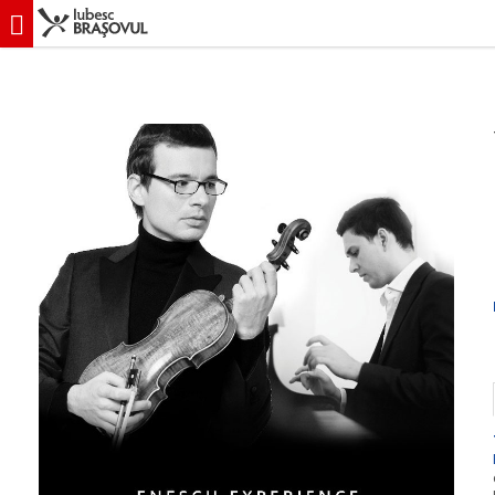
iubescbraşovul.ro
Evenimente
Cultură (expoziție, lansări...)
Turneu