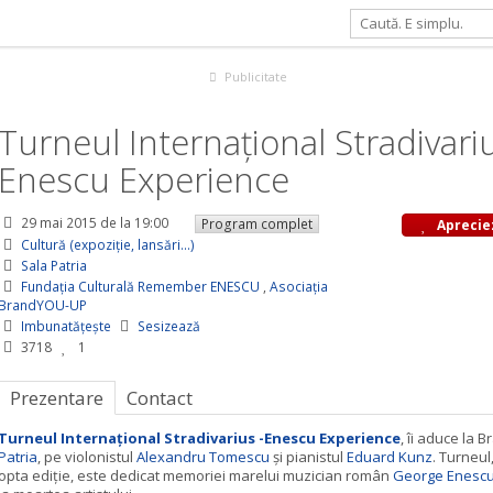
l Internaţional Stradivarius - Enescu Experience
Publicitate
Turneul Internaţional Stradivariu
Enescu Experience
29 mai 2015
de la 19:00
Program complet
Aprecie
Cultură (expoziție, lansări...)
Sala Patria
Fundația Culturală Remember ENESCU
,
Asociația
BrandYOU-UP
Imbunatățește
Sesizează
3718
1
Prezentare
Contact
Turneul Internaţional Stradivarius -Enescu Experience
, îi aduce la B
Patria
, pe violonistul
Alexandru Tomescu
și pianistul
Eduard Kunz
. Turneul,
opta ediţie, este dedicat memoriei marelui muzician român
George Enesc