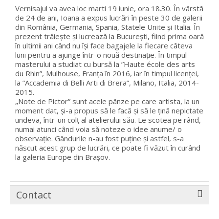
Vernisajul va avea loc marti 19 iunie, ora 18.30. În vârstă
de 24 de ani, Ioana a expus lucrări în peste 30 de galerii
din România, Germania, Spania, Statele Unite și Italia. În
prezent trăiește și lucrează la București, fiind prima oară
în ultimii ani când nu își face bagajele la fiecare câteva
luni pentru a ajunge într-o nouă destinație. În timpul
masterului a studiat cu bursă la ”Haute école des arts
du Rhin”, Mulhouse, Franța în 2016, iar în timpul licenței,
la ”Accademia di Belli Arti di Brera”, Milano, Italia, 2014-
2015.
„Note de Pictor” sunt acele pânze pe care artista, la un
moment dat, și-a propus să le facă și să le țină nepictate
undeva, într-un colț al atelierului său. Le scotea pe rând,
numai atunci când voia să noteze o idee anume/ o
observație. Gândurile n-au fost puține și astfel, s-a
născut acest grup de lucrări, ce poate fi văzut în curând
la galeria Europe din Brașov.
Contact