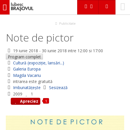
iubescbraşovul.ro
Evenimente
Cultură (expoziție, lansări...)
Note de pictor
Publicitate
Note de pictor
19 iunie 2018
-
30 iunie 2018
intre 12:00 si 17:00
Program complet
Cultură (expoziție, lansări...)
Galeria Europa
Magda Vacariu
intrarea este gratuită
Imbunatățește
Sesizează
2009
1
1
Apreciez