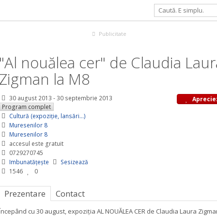
uălea cer" de Claudia Laura Zigman la M8
Publicitate
"Al nouălea cer" de Claudia Laur
Zigman la M8
30 august 2013
-
30 septembrie 2013
Aprecie
Program complet
Cultură (expoziție, lansări...)
Muresenilor 8
Muresenilor 8
accesul este gratuit
0729270745
Imbunatățește
Sesizează
1546
0
Prezentare
Contact
Începând cu 30 august, expoziţia AL NOUĂLEA CER de Claudia Laura Zigman