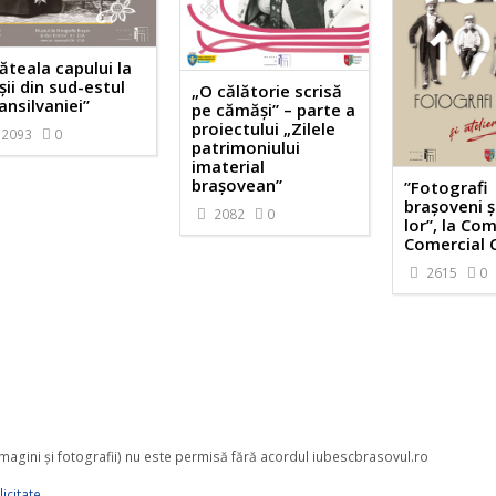
ăteala capului la
șii din sud-estul
„O călătorie scrisă
ansilvaniei”
pe cămăși” – parte a
proiectului „Zilele
2093
0
patrimoniului
imaterial
brașovean”
”Fotografi
brașoveni ș
2082
0
lor”, la Co
Comercial 
2615
0
 imagini şi fotografii) nu este permisă fără acordul iubescbrasovul.ro
icitate