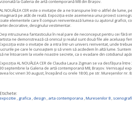
vizionată la Galeria de artă contemporană M8 din Braşov.
AL NOUĂLEA CER este o invitaţie de a ne transpune într-o altfel de lume, pe
imaginară pe atât de reală. Expoziţia este asemenea unui proiect scenogra
toate elementele care îl compun reinventează lumea cu ajutorul graficii, c
artei decorative, designului vestimentar.
Deşi intruziunea fantasticului în real pare de neconceput pentru cei fără i
artista ne demonstrează că oniricul şi realul sunt două file ale aceluiaşi f
Expoziţia este o invitaţie de a intra într-un univers reinventat, unde trebui
lucrurile pe care le cunoaştem şi să vrem să acdedem în altă lume. Sunte
să ne întoarcem la visele noastre secrete, ca o evadare din cotidianul apăs
Expoziţia AL NOUĂLEA CER de Claudia Laura Zigman se va desfăşura între 
30 septembrie la Galeria de artă contemporană M8, Braşov. Vernisajul expo
avea loc vineri 30 august, începând cu orele 18:00, pe str. Mureşenilor nr. 8
Etichete:
expozitie
,
grafica
,
design
,
arta contemporana
,
Muresenilor 8
,
scenograf