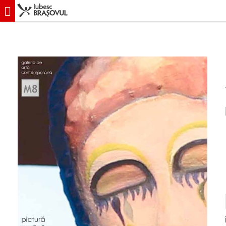
iubescbraşovul.ro
Evenimente
Cultură (expoziție, lansări...)
"Al no