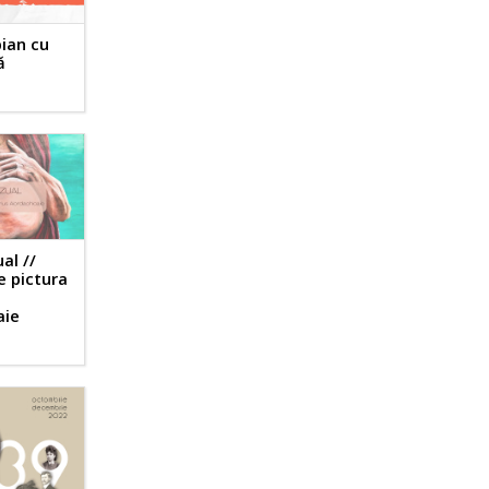
pian cu
ă
al //
e pictura
aie