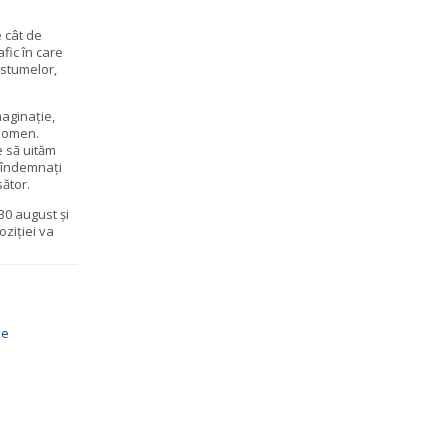
 cât de
fic în care
ostumelor,
maginaţie,
enomen.
e să uităm
m îndemnaţi
ător.
30 august şi
ziţiei va
.
ie