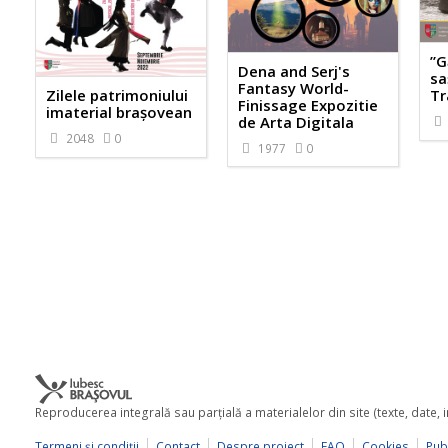
”G
Dena and Serj's
sa
Fantasy World-
Zilele patrimoniului
Tr
Finissage Expozitie
imaterial brașovean
de Arta Digitala
2048
0
1977
0
Reproducerea integrală sau parţială a materialelor din site (texte, date,
Termeni şi condiţii
Contact
Despre proiect
FAQ
Cookies
Publ