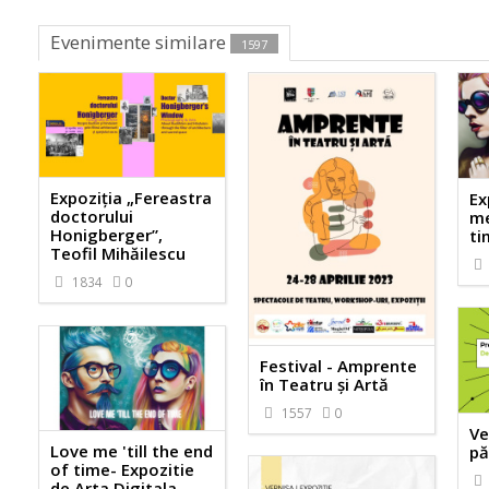
Evenimente similare
1597
Expoziția „Fereastra
Ex
doctorului
me
Honigberger”,
ti
Teofil Mihăilescu
1834
0
Festival - Amprente
în Teatru și Artă
1557
0
Ve
Love me 'till the end
pă
of time- Expozitie
de Arta Digitala