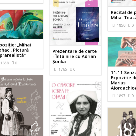
Recital de 
Mihai Teac
1850
0
poziție: „Mihai
haci. Pictură
Prezentare de carte
prarealistă”
- Întâlnire cu Adrian
Șonka
1858
0
1765
0
11:11 Senzu
Expozitie d
Marius
Aiordachio
1897
0