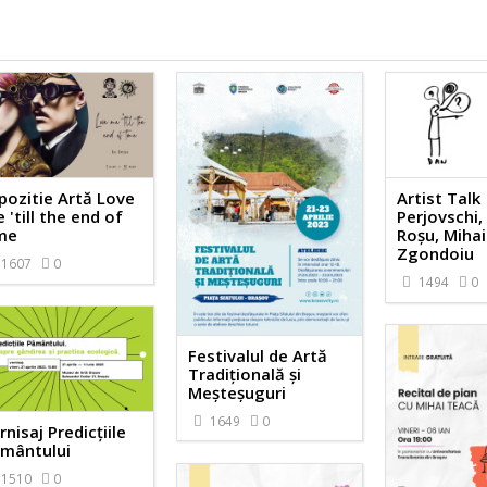
pozitie Artă Love
Artist Talk
 'till the end of
Perjovschi
me
Roșu, Mihai
Zgondoiu
1607
0
1494
0
Festivalul de Artă
Tradițională și
Meșteșuguri
1649
0
rnisaj Predicțiile
mântului
1510
0