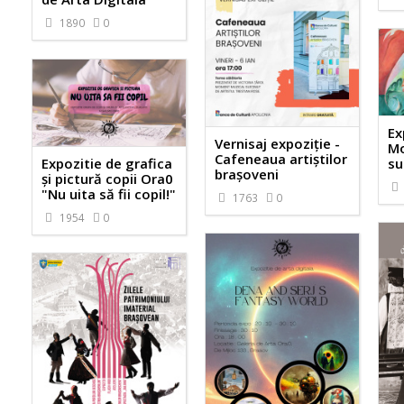
1890
0
Ex
Vernisaj expoziție -
Mo
Cafeneaua artiștilor
Expozitie de grafica
su
brașoveni
și pictură copii Ora0
"Nu uita să fii copil!"
1763
0
1954
0