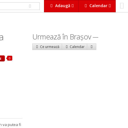
Adaugă
Calendar
a
Urmează în Braşov
Ce urmează
Calendar
0
z
 va putea fi