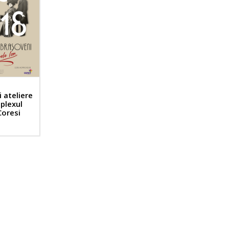
i ateliere
mplexul
Coresi