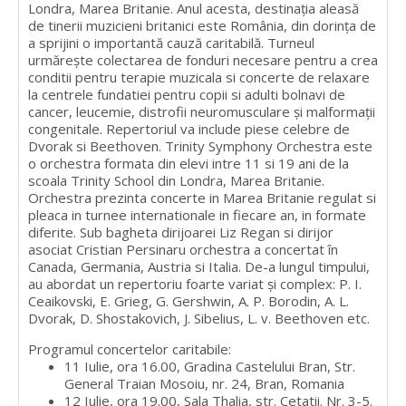
Londra, Marea Britanie. Anul acesta, destinaţia aleasă
de tinerii muzicieni britanici este România, din dorinţa de
a sprijini o importantă cauză caritabilă. Turneul
urmăreşte colectarea de fonduri necesare pentru a crea
conditii pentru terapie muzicala si concerte de relaxare
la centrele fundatiei pentru copii si adulti bolnavi de
cancer, leucemie, distrofii neuromusculare şi malformaţii
congenitale. Repertoriul va include piese celebre de
Dvorak si Beethoven. Trinity Symphony Orchestra este
o orchestra formata din elevi intre 11 si 19 ani de la
scoala Trinity School din Londra, Marea Britanie.
Orchestra prezinta concerte in Marea Britanie regulat si
pleaca in turnee internationale in fiecare an, in formate
diferite. Sub bagheta dirijoarei Liz Regan si dirijor
asociat Cristian Persinaru orchestra a concertat în
Canada, Germania, Austria si Italia. De-a lungul timpului,
au abordat un repertoriu foarte variat şi complex: P. I.
Ceaikovski, E. Grieg, G. Gershwin, A. P. Borodin, A. L.
Dvorak, D. Shostakovich, J. Sibelius, L. v. Beethoven etc.
Programul concertelor caritabile:
11 Iulie, ora 16.00, Gradina Castelului Bran, Str.
General Traian Mosoiu, nr. 24, Bran, Romania
12 Iulie, ora 19.00, Sala Thalia, str. Cetatii. Nr. 3-5.