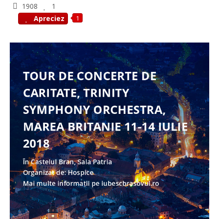
1908
1
1
Apreciez