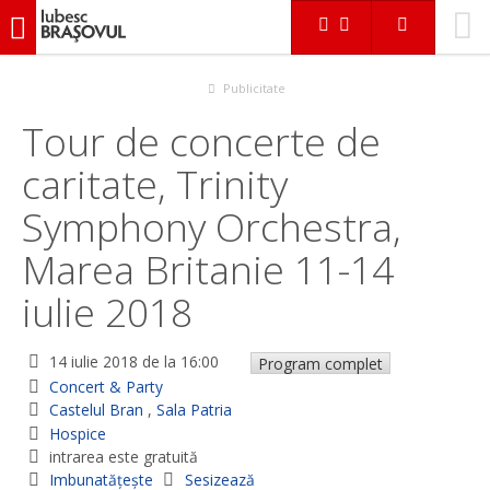
iubescbraşovul.ro
Evenimente
Concert & Party
Tour de concerte de caritate, Trinity Symphony Orchestra,
Marea Britanie 11-14 iulie 2018
Publicitate
Tour de concerte de
caritate, Trinity
Symphony Orchestra,
Marea Britanie 11-14
iulie 2018
14 iulie 2018
de la 16:00
Program complet
Concert & Party
Castelul Bran
,
Sala Patria
Hospice
intrarea este gratuită
Imbunatățește
Sesizează