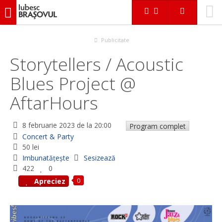
iubescbraşovul.ro
Evenimente
Concert & Party
Storytellers / Acoustic Blues Project @ AftarHours
Publicitate
Storytellers / Acoustic
Blues Project @
AftarHours
8 februarie 2023
de la 20:00
Program complet
Concert & Party
50 lei
Imbunatățește
Sesizează
422
0
0
Apreciez