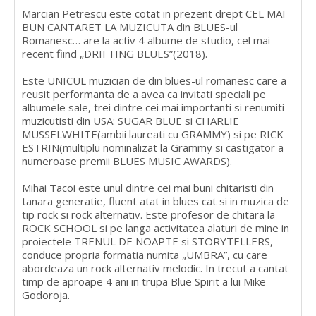
Marcian Petrescu este cotat in prezent drept CEL MAI
BUN CANTARET LA MUZICUTA din BLUES-ul
Romanesc… are la activ 4 albume de studio, cel mai
recent fiind „DRIFTING BLUES”(2018).
Este UNICUL muzician de din blues-ul romanesc care a
reusit performanta de a avea ca invitati speciali pe
albumele sale, trei dintre cei mai importanti si renumiti
muzicutisti din USA: SUGAR BLUE si CHARLIE
MUSSELWHITE(ambii laureati cu GRAMMY) si pe RICK
ESTRIN(multiplu nominalizat la Grammy si castigator a
numeroase premii BLUES MUSIC AWARDS).
Mihai Tacoi este unul dintre cei mai buni chitaristi din
tanara generatie, fluent atat in blues cat si in muzica de
tip rock si rock alternativ. Este profesor de chitara la
ROCK SCHOOL si pe langa activitatea alaturi de mine in
proiectele TRENUL DE NOAPTE si STORYTELLERS,
conduce propria formatia numita „UMBRA”, cu care
abordeaza un rock alternativ melodic. In trecut a cantat
timp de aproape 4 ani in trupa Blue Spirit a lui Mike
Godoroja.